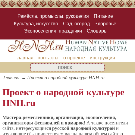
Ремёсла, промыслы, рукоделия
Питание
Культура, искусство
Сад, огород
Здоровье
Экопоселения, праздники
Словарь
главная
контакты
о проекте
инструкция
Главная
Проект о народной культуре HNH.ru
Проект о народной культуре
HNH.ru
Мастера-ремесленники, организации, экопоселения,
организаторы фестивалей и ярмарок
! А также посетители
сайта, интересующиеся
русской народной культурой
и
изучающие её - приветствуем вас на нашем общем сайте о