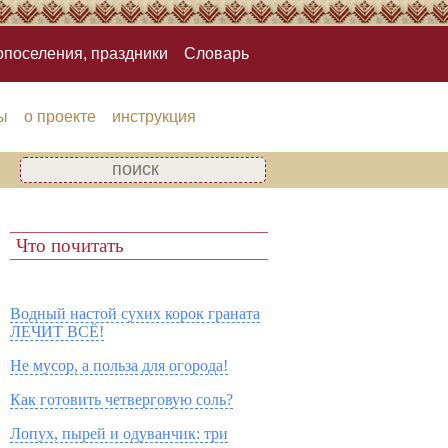
опоселения, праздники
Словарь
ы
о проекте
инструкция
Что почитать
Водный настой сухих корок граната
ЛЕЧИТ ВСЁ!
Не мусор, а польза для огорода!
Как готовить четверговую соль?
Лопух, пырей и одуванчик: три