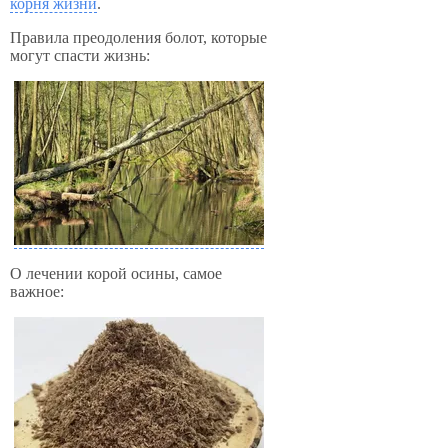
корня жизни
.
Правила преодоления болот, которые
могут спасти жизнь:
О лечении корой осины, самое
важное: