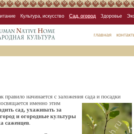
итание
Культура, искусство
Сад, огород
Здоровье
Эк
главная
контакт
ак правило начинается с заложения сада и посадки
посвящается именно этим
дить сад, ухаживать за
огород и огородные культуры
а саженцев
.