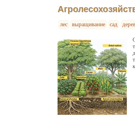
Агролесохозяйст
лес
выращивание
сад
дере