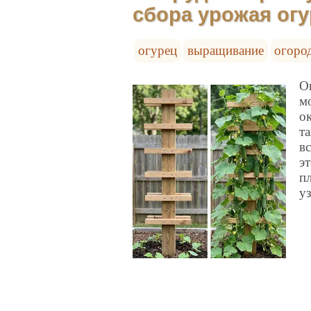
сбора урожая ог
огурец
выращивание
огоро
О
м
о
та
в
э
п
у