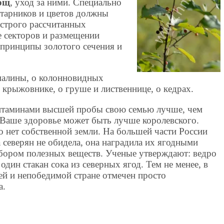
рощ
, уход за ними. Специально
старников и цветов должны
 строго рассчитанных
 секторов и размещении
принципы золотого сечения и
 малины, о колонновидных
 крыжовнике, о груше и лиственнице, о кедрах.
итаминами высшей пробы свою семью лучше, чем
Ваше здоровье может быть лучше королевского.
о нет собственной земли. На большей части России
а северян не обидела, она наградила их ягодными
абором полезных веществ. Ученые утверждают: ведро
дин стакан сока из северных ягод. Тем не менее, в
ей и непобедимой стране отмечен просто
а.