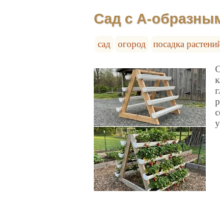
Сад с А-образны
сад
огород
посадка растени
С
к
г
р
с
у