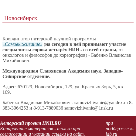
Новосибирск
Координатор питерской научной программы
Самовыживание
(
на сегодня в ней принимают участие
специалисты сорока четырёх НИИ - со всей страны,
от
онкологов и философов до хореографов) - Бабенко Владислав
Михайлович.
Международная Славянская Академия наук, Западно-
Сибирское отделение.
Адрес: 630129, Новосибирск, 129, ул. Красных Зорь, 5, кв.
169.
Бабенко Владислав Михайлович - samovizhivanie@yandex.ru 8-
383-3064253 и 8-913-7889036 samovizhivanie@1nsk.ru
Авторский проект HNH.RU
при
Копирование материалов - только при
поддержке x-
согласовании и указании ссылки на сайт.
lab.ru