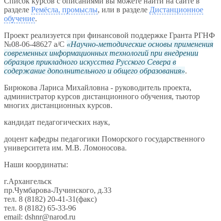
Список курсов с описаниями вы можете найти на сайте в
разделе
Ремёсла, промыслы
, или в разделе
Дистанционное
обучение
.
Проект реализуется при финансовой поддержке Гранта РГНФ
№08-06-48627 а/С
Научно-методические основы применения
современных информационных технологий при внедрении
образцов прикладного искусства Русского Севера в
содержание дополнительного и общего образования
.
Бирюкова Лариса Михайловна - руководитель проекта,
администратор курсов дистанционного обучения, тьютор
многих дистанционных курсов.
кандидат педагогических наук,
доцент кафедры педагогики Поморского государственного
университета им. М.В. Ломоносова.
Наши координаты:
г.Архангельск
пр.Чумбарова-Лучинского, д.33
тел. 8 (8182) 20-41-31(факс)
тел. 8 (8182) 65-33-96
email: dshnr@narod.ru