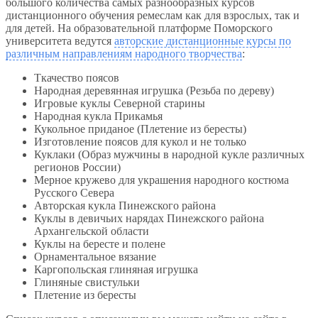
большого количества самых разнообразных курсов
дистанционного обучения ремеслам как для взрослых, так и
для детей. На образовательной платформе Поморского
университета ведутся
авторские дистанционные курсы по
различным направлениям народного творчества
:
Ткачество поясов
Народная деревянная игрушка (Резьба по дереву)
Игровые куклы Северной старины
Народная кукла Прикамья
Кукольное приданое (Плетение из бересты)
Изготовление поясов для кукол и не только
Куклаки (Образ мужчины в народной кукле различных
регионов России)
Мерное кружево для украшения народного костюма
Русского Севера
Авторская кукла Пинежского района
Куклы в девичьих нарядах Пинежского района
Архангельской области
Куклы на бересте и полене
Орнаментальное вязание
Каргопольская глиняная игрушка
Глиняные свистульки
Плетение из бересты