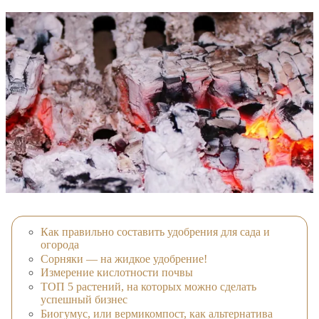
Как правильно составить удобрения для сада и
огорода
Сорняки — на жидкое удобрение!
Измерение кислотности почвы
ТОП 5 растений, на которых можно сделать
успешный бизнес
Биогумус, или вермикомпост, как альтернатива