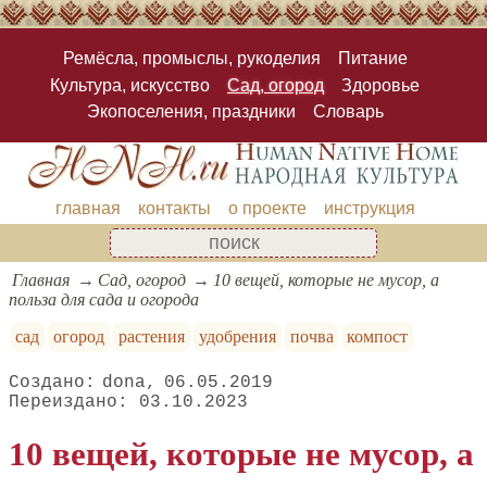
Ремёсла, промыслы, рукоделия
Питание
Культура, искусство
Сад, огород
Здоровье
Экопоселения, праздники
Словарь
главная
контакты
о проекте
инструкция
Главная
Сад, огород
10 вещей, которые не мусор, а
польза для сада и огорода
сад
огород
растения
удобрения
почва
компост
dona
06.05.2019
03.10.2023
10 вещей, которые не мусор, а