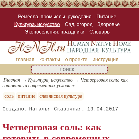
Ремёсла, промыслы, рукоделия
Питание
Культура, искусство
Сад, огород
Здоровье
Экопоселения, праздники
Словарь
главная
контакты
о проекте
инструкция
Главная
Культура, искусство
Четверговая соль: как
готовить в современных условиях
соль
питание
славянская культура
Наталья Сказочная
13.04.2017
Четверговая соль: как
готовить в современных