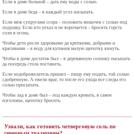
Если в доме больной – дать ему воды с солью.
Если в доме беда – в каждый угол насыпать.
Если меж супругами ссора – положить мешочек с солью под
подушку. Если кто уехал и не ворочается – бросить горсть
соли в огонь.
Чтобы дети росли здоровыми да крепкими, добрыми и
красивыми – в воду для купания малую щепотку кинуть.
Чтобы в доме достаток был – в деревянную солонку насыпать
да посередь стола поставить.
Если недоброжелатель пришел – пищу ему подать, той солью
сдобренную. А ежели враг, то после его ухода все следы его
солью присыпать.
Чтобы лад в доме был – под каждую кровать, в самое
изголовье, щепотку бросить.
Узнали, как готовить четверговую соль по
северным традициям?