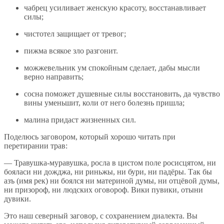
чабрец усиливает женскую красоту, восстанавливает
силы;
чистотел защищает от тревог;
пижма всякое зло разгонит.
можжевельник ум спокойным сделает, дабы мысли
верно направить;
сосна поможет душевные силы восстановить, да чувство
вины уменьшит, коли от него болезнь пришла;
малина придаст жизненных сил.
Поделюсь заговором, который хорошо читать при
перетирании трав:
— Травушка-муравушка, росла в цистом поле росисцятом, ни
бояласи ни дожджа, ни риньжы, ни бури, ни падёры. Так бы
азъ (имя рек) ни боялся ни материной думы, ни отцёвой думы,
ни призороф, ни людских оговороф. Вики пувики, отыни
дувики.
Это наш северный заговор, с сохранением диалекта. Вы