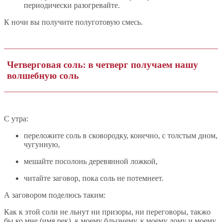
периодически разогревайте.
К ночи вы получите полуготовую смесь.
Четверговая соль: в четверг получаем нашу
волшебную соль
С утра:
переложите соль в сковородку, конечно, с толстым дном,
чугунную,
мешайте посолонь деревянной ложкой,
читайте заговор, пока соль не потемнеет.
А заговором поделюсь таким:
Как к этой соли не льнут ни призоры, ни переговоры, такжо
бы ко мне (имя рек), к моему блызнему, к моему дому и моему