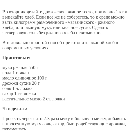
Во вторник делайте дрожжевое ржаное тесто, примерно 1 кг и
выпекайте хлеб. Если всё же не соберетесь, то к среде можно
взять килограмм размоченного «магазинского» ржаного
хлеба, или ржаную муку, или квасное сусло. Сделать
четверговую соль без ржаного хлеба невозможно.
Вот довольно простой способ приготовить ржаной хлеб в
современных условиях.
Приготовьте:
мука ржаная 550 г
вода 1 стакан
масло сливочное 100 г
дрожжи сухие 20 г
соль 1 ч. ложка
сахар 1 ст. ложка
растительное масло 2 ст. ложки
Что делать:
Просеять через сито 2-3 раза муку в большую миску, добавить
в просеянную муку соль, сахар, быстродействующие дрожжи,
перемешать.