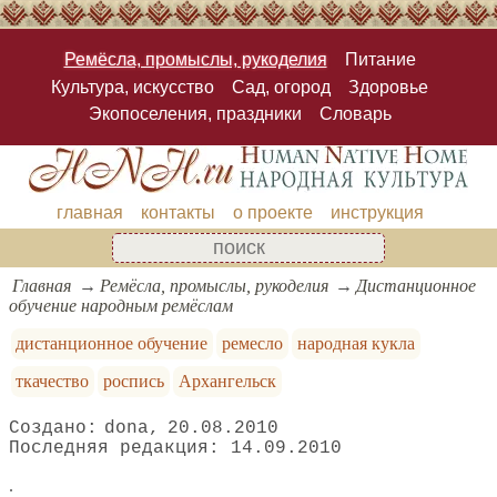
Ремёсла, промыслы, рукоделия
Питание
Культура, искусство
Сад, огород
Здоровье
Экопоселения, праздники
Словарь
главная
контакты
о проекте
инструкция
Главная
Ремёсла, промыслы, рукоделия
Дистанционное
обучение народным ремёслам
дистанционное обучение
ремесло
народная кукла
ткачество
роспись
Архангельск
dona
20.08.2010
14.09.2010
.