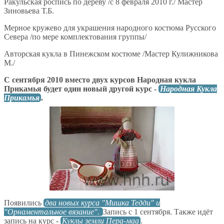
Ракульская роспись по дереву /c 8 февраля 2010 г./ Мастер
Зиновьева Т.Б.
Мерное кружево для украшения народного костюма Русского
Севера /по мере комплектования группы/
Авторская кукла в Пинежском костюме /Мастер Кулижникова
М./
С сентября 2010 вместо двух курсов Народная кукла
Прикамья будет один новый другой курс -
Народная Кукла
Прикамья
.
Появились
два новых курса "Мишка Тедди" и
"Орнаментальное вязание".
Запись с 1 сентября. Также идёт
запись на курс -
Куклы земли Пера-маа
.