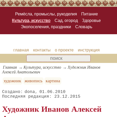
Ремёсла, промыслы, рукоделия
Питание
Культура, искусство
Сад, огород
Здоровье
Экопоселения, праздники
Словарь
главная
контакты
о проекте
инструкция
Главная
Культура, искусство
Художник Иванов
Алексей Анатольевич
художник
живопись
картина
dona
01.06.2010
23.12.2015
Художник Иванов Алексей