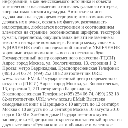
информации, а как неиссякаемого источника и объекта
эстетического наслаждения и интеллектуального интереса,
«первоатома» космоса культуры. Авторские книги
художников наглядно демонстрируют, что возможность
держать их в руках, осязать их фактуру, разглядывать
иллюстрации, любоваться построением и соотношением
элементов на странице, особенностями шрифтов, текстурой
бумаги, переплетом, ощущать запах печати не заменимы
текстами на экране компьютера. Разница между словами:
УДИВЛЕНИЕ необычно сделанной книгой и УВЛЕЧЕНИЕ
хорошими изданиями книг – всего в несколько букв.
Государственный центр современного искусства (ГЦСИ)
Адрес: город Москва, ул. Зоологическая, 13, строения 1, 2
Проезд: метро Баррикадная, Краснопресненская Телефоны:
(495) 254 06 74, (499) 252 18 82-автоответчик URL:
www.ncca.ru EMail: Государственный центр современного
искусства (ГЦСИ) Адрес: город Москва, ул. Зоологическая,
13, строения 1, 2 Проезд: метро Баррикадная,
Краснопресненская Телефоны: (495) 254 06 74, (499) 252 18
82-автоответчик URL: www.ncca.ru EMail: Выставка
самодельных книг в Царицыно c 10 августа по 12 сентября
Москва c 10 августа по 12 сентября Москва 10 августа 2010
года в 16-00 в Хлебном доме Государственного музея-
заповедника «Царицыно» откроется выставочный проект из
двух выставок: «Ручная книга» и «Большое и маленькое.