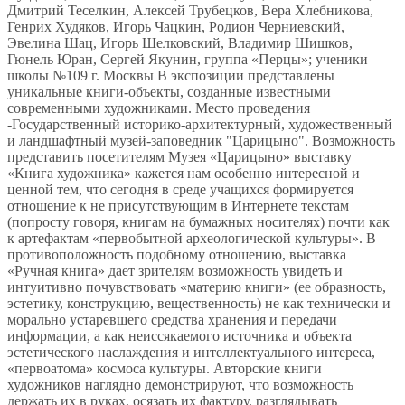
Дмитрий Теселкин, Алексей Трубецков, Вера Хлебникова,
Генрих Худяков, Игорь Чацкин, Родион Черниевский,
Эвелина Шац, Игорь Шелковский, Владимир Шишков,
Гюнель Юран, Сергей Якунин, группа «Перцы»; ученики
школы №109 г. Москвы В экспозиции представлены
уникальные книги-объекты, созданные известными
современными художниками. Место проведения
-Государственный историко-архитектурный, художественный
и ландшафтный музей-заповедник "Царицыно". Возможность
представить посетителям Музея «Царицыно» выставку
«Книга художника» кажется нам особенно интересной и
ценной тем, что сегодня в среде учащихся формируется
отношение к не присутствующим в Интернете текстам
(попросту говоря, книгам на бумажных носителях) почти как
к артефактам «первобытной археологической культуры». В
противоположность подобному отношению, выставка
«Ручная книга» дает зрителям возможность увидеть и
интуитивно почувствовать «материю книги» (ее образность,
эстетику, конструкцию, вещественность) не как технически и
морально устаревшего средства хранения и передачи
информации, а как неиссякаемого источника и объекта
эстетического наслаждения и интеллектуального интереса,
«первоатома» космоса культуры. Авторские книги
художников наглядно демонстрируют, что возможность
держать их в руках, осязать их фактуру, разглядывать