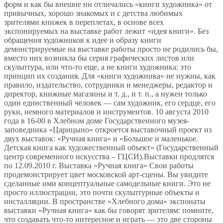
форм и как бы внешне ни отличались «книги художника» от
привычных, хорошо знакомых и с детства любимых
зрителями книжек в переплетах, в основе всех
экспонируемых на выставке работ лежит «идея книги». Без
обращения художников к идее и образу книги
демонстрируемые на выставке работы просто не родились бы,
вместо них возникла бы серия графических листов или
скульптура, или что-то еще, а не книги художника: это
принцип их создания. Для «книги художника» не нужны, как
правило, издательство, сотрудники и менеджеры, редактор и
директор, книжные магазины и т. д., и т. п., а нужен только
один единственный человек — сам художник, его сердце, его
руки, немного материалов и инструментов. 10 августа 2010
года в 16-00 в Хлебном доме Государственного музея-
заповедника «Царицыно» откроется выставочный проект из
двух выставок: «Ручная книга» и «Большое и маленькое.
Детская книга как художественный объект» (Государственный
центр современного искусства – ГЦСИ).Выставки продлятся
по 12.09.2010 г. Выставка «Ручная книга» Свои работы
продемонстрирует цвет московской арт-сцены. Вы увидите
сделанные ими концептуальные самодельные книги. Это не
просто иллюстрации, это почти скульптурные объекты и
инсталляции. В пространстве «Хлебного дома» экспонаты
выставки «Ручная книга» как бы говорят зрителям: помните,
что создавать что-то интересное и играть — это две стороны