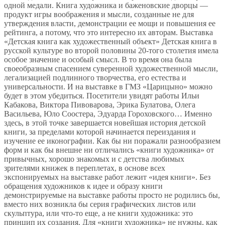
одной медали. Книга художника и баженовские дворцы —
продукт игры воображения и мысли, созданные не для
утверждения власти, демонстрации ее мощи и повышения ее
рейтинга, а потому, что это интересно их авторам. Выставка
«Детская книга как художественный объект» Детская книга в
русской культуре во второй половины 20-того столетия имела
особое значение и особый смысл. В то время она была
своеобразным спасением суверенной художественной мысли,
легализацией подлинного творчества, его естества и
универсальности. И на выставке в ГМЗ «Царицыно» можно
будет в этом убедиться. Посетители увидят работы Ильи
Кабакова, Виктора Пивоварова, Эрика Булатова, Олега
Васильева, Юло Соостера, Эдуарда Гороховского… Именно
здесь, в этой точке завершается новейшая история детской
книги, за пределами которой начинается переиздания и
изучение ее иконографии. Как бы ни поражали разнообразием
форм и как бы внешне ни отличались «книги художника» от
привычных, хорошо знакомых и с детства любимых
зрителями книжек в переплетах, в основе всех
экспонируемых на выставке работ лежит «идея книги». Без
обращения художников к идее и образу книги
демонстрируемые на выставке работы просто не родились бы,
вместо них возникла бы серия графических листов или
скульптура, или что-то еще, а не книги художника: это
принцип их создания. Для «книги художника» не нужны, как