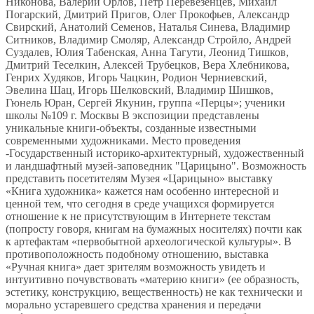
Никонова, Валерий Орлов, Петр Перевезенцев, Михаил
Погарский, Дмитрий Пригов, Олег Прокофьев, Александр
Свирский, Анатолий Семенов, Наталья Синева, Владимир
Ситников, Владимир Смоляр, Александр Стройло, Андрей
Суздалев, Юлия Табенская, Анна Тагути, Леонид Тишков,
Дмитрий Теселкин, Алексей Трубецков, Вера Хлебникова,
Генрих Худяков, Игорь Чацкин, Родион Черниевский,
Эвелина Шац, Игорь Шелковский, Владимир Шишков,
Гюнель Юран, Сергей Якунин, группа «Перцы»; ученики
школы №109 г. Москвы В экспозиции представлены
уникальные книги-объекты, созданные известными
современными художниками. Место проведения
-Государственный историко-архитектурный, художественный
и ландшафтный музей-заповедник "Царицыно". Возможность
представить посетителям Музея «Царицыно» выставку
«Книга художника» кажется нам особенно интересной и
ценной тем, что сегодня в среде учащихся формируется
отношение к не присутствующим в Интернете текстам
(попросту говоря, книгам на бумажных носителях) почти как
к артефактам «первобытной археологической культуры». В
противоположность подобному отношению, выставка
«Ручная книга» дает зрителям возможность увидеть и
интуитивно почувствовать «материю книги» (ее образность,
эстетику, конструкцию, вещественность) не как технически и
морально устаревшего средства хранения и передачи