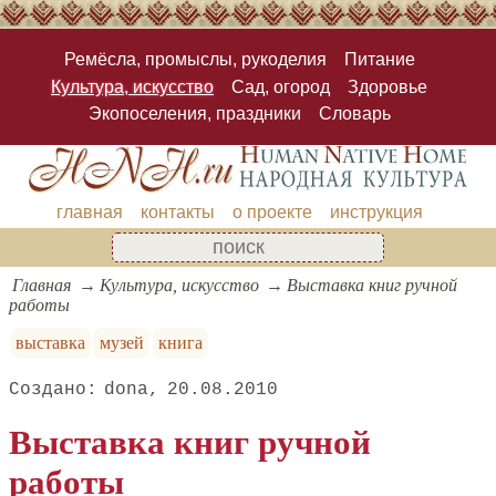
Ремёсла, промыслы, рукоделия
Питание
Культура, искусство
Сад, огород
Здоровье
Экопоселения, праздники
Словарь
главная
контакты
о проекте
инструкция
Главная
Культура, искусство
Выставка книг ручной
работы
выставка
музей
книга
dona
20.08.2010
Выставка книг ручной
работы