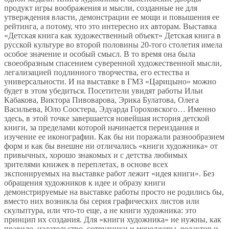
продукт игры воображения и мысли, созданные не для
утверждения власти, демонстрации ее мощи и повышения ее
рейтинга, а потому, что это интересно их авторам. Выставка
«Детская книга как художественный объект» Детская книга в
русской культуре во второй половины 20-того столетия имела
особое значение и особый смысл. В то время она была
своеобразным спасением суверенной художественной мысли,
легализацией подлинного творчества, его естества и
универсальности. И на выставке в ГМЗ «Царицыно» можно
будет в этом убедиться. Посетители увидят работы Ильи
Кабакова, Виктора Пивоварова, Эрика Булатова, Олега
Васильева, Юло Соостера, Эдуарда Гороховского… Именно
здесь, в этой точке завершается новейшая история детской
книги, за пределами которой начинается переиздания и
изучение ее иконографии. Как бы ни поражали разнообразием
форм и как бы внешне ни отличались «книги художника» от
привычных, хорошо знакомых и с детства любимых
зрителями книжек в переплетах, в основе всех
экспонируемых на выставке работ лежит «идея книги». Без
обращения художников к идее и образу книги
демонстрируемые на выставке работы просто не родились бы,
вместо них возникла бы серия графических листов или
скульптура, или что-то еще, а не книги художника: это
принцип их создания. Для «книги художника» не нужны, как
правило, издательство, сотрудники и менеджеры, редактор и