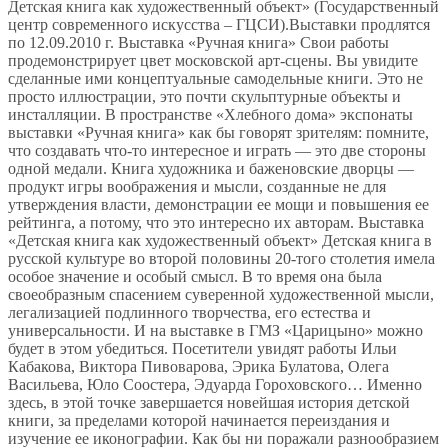
Детская книга как художественный объект» (Государственный
центр современного искусства – ГЦСИ).Выставки продлятся
по 12.09.2010 г. Выставка «Ручная книга» Свои работы
продемонстрирует цвет московской арт-сцены. Вы увидите
сделанные ими концептуальные самодельные книги. Это не
просто иллюстрации, это почти скульптурные объекты и
инсталляции. В пространстве «Хлебного дома» экспонаты
выставки «Ручная книга» как бы говорят зрителям: помните,
что создавать что-то интересное и играть — это две стороны
одной медали. Книга художника и баженовские дворцы —
продукт игры воображения и мысли, созданные не для
утверждения власти, демонстрации ее мощи и повышения ее
рейтинга, а потому, что это интересно их авторам. Выставка
«Детская книга как художественный объект» Детская книга в
русской культуре во второй половины 20-того столетия имела
особое значение и особый смысл. В то время она была
своеобразным спасением суверенной художественной мысли,
легализацией подлинного творчества, его естества и
универсальности. И на выставке в ГМЗ «Царицыно» можно
будет в этом убедиться. Посетители увидят работы Ильи
Кабакова, Виктора Пивоварова, Эрика Булатова, Олега
Васильева, Юло Соостера, Эдуарда Гороховского… Именно
здесь, в этой точке завершается новейшая история детской
книги, за пределами которой начинается переиздания и
изучение ее иконографии. Как бы ни поражали разнообразием