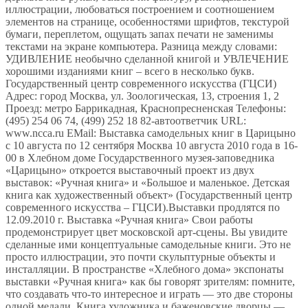
иллюстрации, любоваться построением и соотношением
элементов на странице, особенностями шрифтов, текстурой
бумаги, переплетом, ощущать запах печати не заменимы
текстами на экране компьютера. Разница между словами:
УДИВЛЕНИЕ необычно сделанной книгой и УВЛЕЧЕНИЕ
хорошими изданиями книг – всего в несколько букв.
Государственный центр современного искусства (ГЦСИ)
Адрес: город Москва, ул. Зоологическая, 13, строения 1, 2
Проезд: метро Баррикадная, Краснопресненская Телефоны:
(495) 254 06 74, (499) 252 18 82-автоответчик URL:
www.ncca.ru EMail: Выставка самодельных книг в Царицыно
c 10 августа по 12 сентября Москва 10 августа 2010 года в 16-
00 в Хлебном доме Государственного музея-заповедника
«Царицыно» откроется выставочный проект из двух
выставок: «Ручная книга» и «Большое и маленькое. Детская
книга как художественный объект» (Государственный центр
современного искусства – ГЦСИ).Выставки продлятся по
12.09.2010 г. Выставка «Ручная книга» Свои работы
продемонстрирует цвет московской арт-сцены. Вы увидите
сделанные ими концептуальные самодельные книги. Это не
просто иллюстрации, это почти скульптурные объекты и
инсталляции. В пространстве «Хлебного дома» экспонаты
выставки «Ручная книга» как бы говорят зрителям: помните,
что создавать что-то интересное и играть — это две стороны
одной медали. Книга художника и баженовские дворцы —