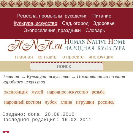
Ремёсла, промыслы, рукоделия
Питание
Культура, искусство
Сад, огород
Здоровье
Экопоселения, праздники
Словарь
главная
контакты
о проекте
инструкция
Главная
Культура, искусство
Постоянная экспозиция
народного искусства
экспозиция
музей
народное искусство
резьба
народный костюм
лубок
глина
игрушки
роспись
dona
20.08.2010
16.02.2011