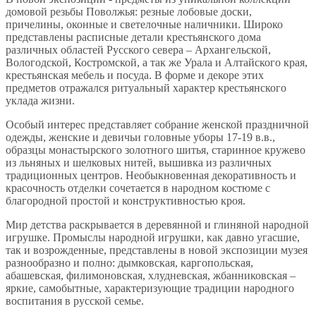
домовой резьбы Поволжья: резные лобовые доски,
причелины, оконные и светелочные наличники. Широко
представлены расписные детали крестьянского дома
различных областей Русского севера – Архангельской,
Вологодской, Костромской, а так же Урала и Алтайского края,
крестьянская мебель и посуда. В форме и декоре этих
предметов отражался ритуальный характер крестьянского
уклада жизни.
Особый интерес представляет собрание женской праздничной
одежды, женские и девичьи головные уборы 17-19 в.в.,
образцы монастырского золотного шитья, старинное кружево
из льняных и шелковых нитей, вышивка из различных
традиционных центров. Необыкновенная декоративность и
красочность отделки сочетается в народном костюме с
благородной простой и конструктивностью кроя.
Мир детства раскрывается в деревянной и глиняной народной
игрушке. Промыслы народной игрушки, как давно угасшие,
так и возрожденные, представлены в новой экспозиции музея
разнообразно и полно: дымковская, каргопольская,
абашевская, филимоновская, хлудневская, жбанниковская –
яркие, самобытные, характеризующие традиции народного
воспитания в русской семье.