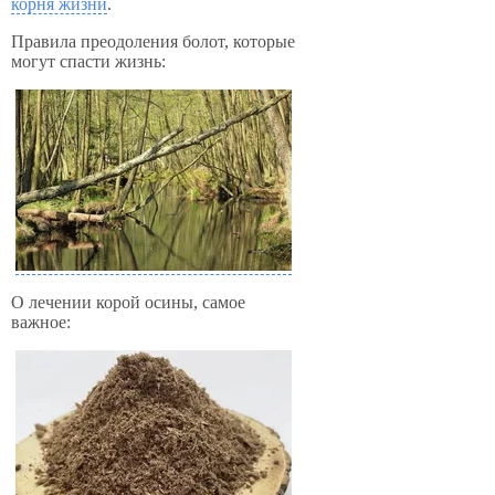
корня жизни
.
Правила преодоления болот, которые
могут спасти жизнь:
О лечении корой осины, самое
важное: