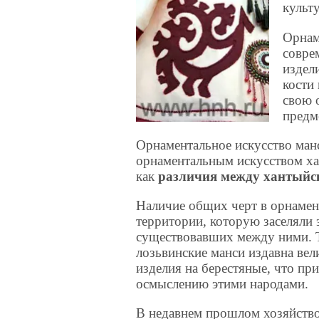
культ
Орнам
совре
издели
кости
свою 
предм
Орнаментальное искусство ман
орнаментальным искусством хан
как
различия между хантыйс
Наличие общих черт в орнамен
территории, которую заселяли 
существовавших между ними. Та
лозьвинские манси издавна вел
изделия на берестяные, что пр
осмыслению этими народами.
В недавнем прошлом хозяйств