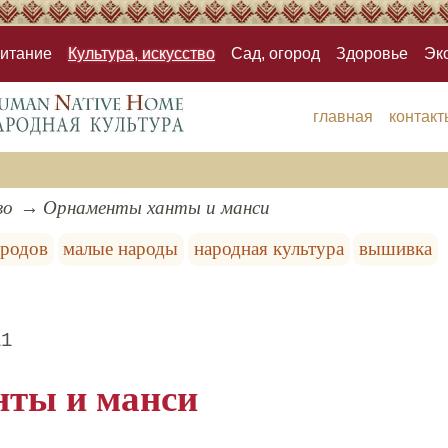
итание
Культура, искусство
Сад, огород
Здоровье
Эк
главная
контакт
во
Орнаменты ханты и манси
ародов
малые народы
народная культура
вышивка
11
нты и манси