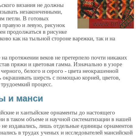
ьского вязания не должны
язывать незаконченными,
им петли. В готовых
м правую и левую, рисунок
ен продолжаться в рисунке
ково как на тыльной стороне варежки, так и на
 на протяжении веков не претерпело почти никаких
тав пряжи и цветовая гамма. Изначально в узоре
 черного, белого и серого - цвета неокрашенной
ь окрашивать шерсть с помощью корней, цветов,
 трудоемкий процесс.
ы и манси
йские и хантыйские орнаменты до настоящего
ни в таком объеме и научной систематизации в нашей
е не издавались, лишь отдельные единицы орнаментов
нались в трудах ученых и исследователей мансийской