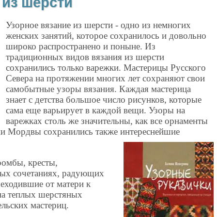
 из шерсти
Узорное вязание из шерсти - одно из немногих
женских занятий, которое сохранилось и довольно
широко распространено и поныне. Из
традиционных видов вязания из шерсти
сохранились только варежки. Мастерицы Русского
Севера на протяжении многих лет сохраняют свои
самобытные узоры вязания. Каждая мастерица
знает с детства большое число рисунков, которые
сама еще варьирует в каждой вещи. Узоры на
варежках столь же значительны, как все орнаменты
нии Мордвы сохранились также интереснейшие
ромбы, кресты,
ных сочетаниях, радующих
реходившие от матери к
на теплых шерстяных
ельских мастериц.