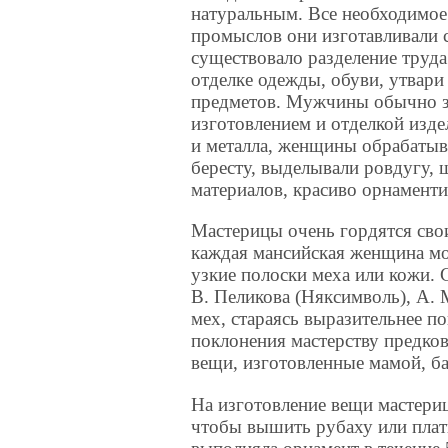
натуральным. Все необходимое
промыслов они изготавливали 
существовало разделение труда
отделке одежды, обуви, утвар
предметов. Мужчины обычно 
изготовлением и отделкой издел
и металла, женщины обрабаты
бересту, выделывали ровдугу, 
материалов, красиво орнамент
Мастерицы очень гордятся сво
каждая мансийская женщина мо
узкие полоски меха или кожи. 
В. Пеликова (Няксимволь), А.
мех, стараясь выразительнее по
поклонения мастерству предков
вещи, изготовленные мамой, б
На изготовление вещи мастериц
чтобы вышить рубаху или плать