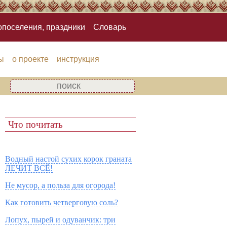
опоселения, праздники
Словарь
ы
о проекте
инструкция
Что почитать
Водный настой сухих корок граната
ЛЕЧИТ ВСЁ!
Не мусор, а польза для огорода!
Как готовить четверговую соль?
Лопух, пырей и одуванчик: три