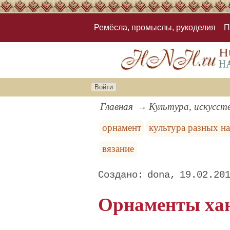
Ремёсла, промыслы, рукоделия
П
Войти
Главная
Культура, искусст
орнамент
культура разных н
вязание
dona
19.02.20
Орнаменты ха