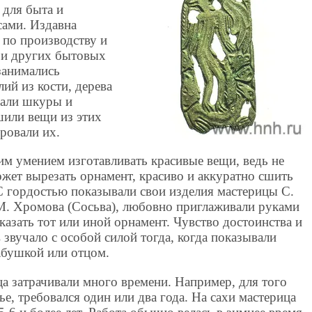
 для быта и
сами. Издавна
 по производству и
и и других бытовых
занимались
ий из кости, дерева
вали шкуры и
шили вещи из этих
ировали их.
им умением изготавливать красивые вещи, ведь не
жет вырезать орнамент, красиво и аккуратно сшить
С гордостью показывали свои изделия мастерицы С.
 М. Хромова (Сосьва), любовно приглаживали руками
казать тот или иной орнамент. Чувство достоинства и
 звучало с особой силой тогда, когда показывали
абушкой или отцом.
а затрачивали много времени. Например, для того
е, требовался один или два года. На сахи мастерица