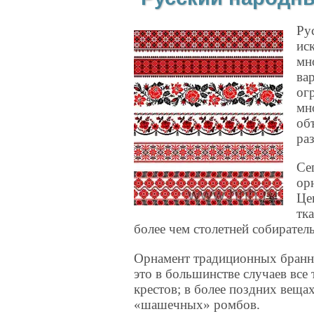
Ру
ис
мн
ва
ог
мн
об
ра
Се
ор
Це
тк
более чем столетней собирател
Орнамент традиционных бранны
это в большинстве случаев все
крестов; в более поздних вещах
«шашечных» ромбов.