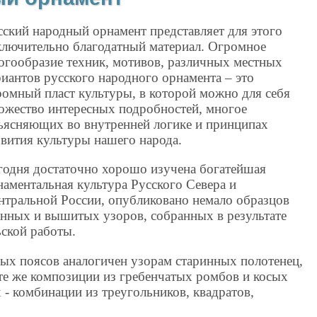
сский народный орнамент представляет для этого
ключительно благодатный материал. Огромное
огообразие техник, мотивов, различных местных
риантов русского народного орнамента – это
ромный пласт культуры, в которой можно для себя
ожество интересных подробностей, многое
ъясняющих во внутренней логике и принципах
звития культуры нашего народа.
годня достаточно хорошо изучена богатейшая
наментальная культура Русского Севера и
нтральной России, опубликовано немало образцов
анных и вышитых узоров, собранных в результате
ьской работы.
х поясов аналогичен узорам старинных полотенец,
 те же композиции из гребенчатых ромбов и косых
 - комбинации из треугольников, квадратов,