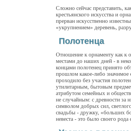
Сложно сейчас представить, к
крестьянского искусства и орна
прерван искусственно известн
«укрупнением» деревень, разру
Полотенца
Отношение к орнаменту как к о
местами до наших дней - в не
концами полотенец принято об
прошлом какое-либо значимое 
проходило без участия полотен
утилитарным, бытовым предме
атрибутом семейных и обществ
не случайным: с древности за н
символом добрых сил, светлого
свадьбы - дружку, «больших б
невеста - это было своего род