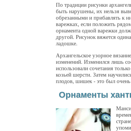
По традиции рисунки архангел
быть нарушены, их нельзя выв
обрезанными и прибавлять к н
варежках, если положить рядо
орнамента одной варежки долж
другой. Рисунок вяжется одина
ладошке.
Архангельское узорное вязание
изменений. Изменился лишь сос
использовали сочетания только
козьей шерсти. Затем научилис
плодов, шишек - это был очень
Орнаменты хант
Манси
време
стран
упоми