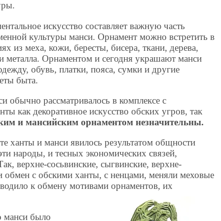
уры.
ентальное искусство составляет важную часть
менной культуры манси. Орнамент можно встретить в
ях из меха, кожи, бересты, бисера, ткани, дерева,
 и металла. Орнаментом и сегодня украшают манси
одежду, обувь, платки, пояса, сумки и другие
еты быта.
си обычно рассматривалось в комплексе с
ты как декоративное искусство обских угров, так
ким и мансийским орнаментом незначительны.
те ханты и манси явилось результатом общности
эти народы, и тесных экономических связей,
к, верхне-сосьвинские, сыгвинские, верхне-
и обмен с обскими ханты, с ненцами, меняли меховые
иводило к обмену мотивами орнаментов, их
о манси было