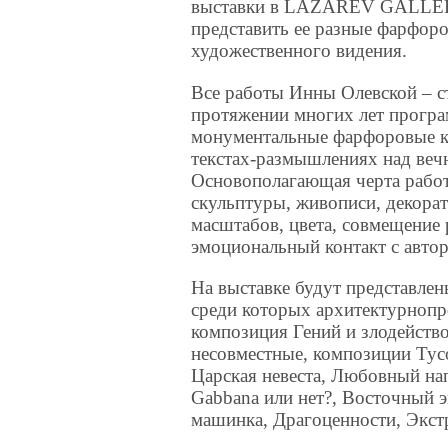
выставки в LAZAREV GALLERY
представить ее разные фарфоро
художественного видения.
Все работы Инны Олевской – ст
протяжении многих лет прогр
монументальные фарфоровые к
текстах-размышлениях над веч
Основополагающая черта работ 
скульптуры, живописи, декора
масштабов, цвета, совмещение 
эмоциональный контакт с авто
На выставке будут представлен
среди которых архитектурнопр
композиция Гений и злодейство
несовместные, композиции Тусо
Царская невеста, Любовный на
Gabbana или нет?, Восточный 
машинка, Драгоценности, Экстр