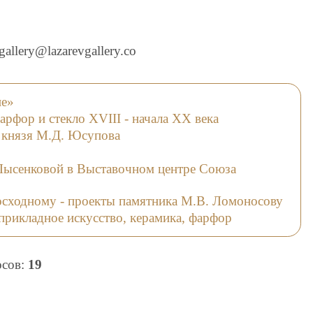
gallery@lazarevgallery.co
не»
рфор и стекло XVIII - начала XX века
 князя М.Д. Юсупова
Лысенковой в Выставочном центре Союза
осходному - проекты памятника М.В. Ломоносову
прикладное искусство, керамика, фарфор
осов:
19