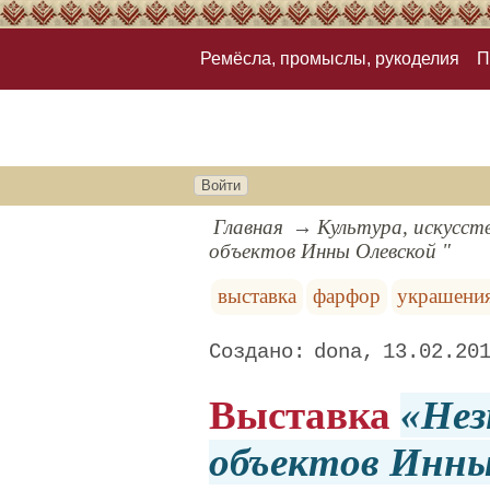
Ремёсла, промыслы, рукоделия
П
Войти
Главная
Культура, искусст
объектов Инны Олевской "
выставка
фарфор
украшени
dona
13.02.20
Выставка
Нез
объектов Инны