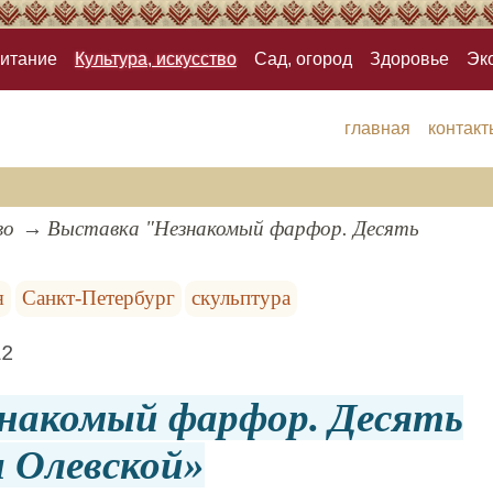
итание
Культура, искусство
Сад, огород
Здоровье
Эк
главная
контакт
во
Выставка "Незнакомый фарфор. Десять
я
Санкт-Петербург
скульптура
12
накомый фарфор. Десять
 Олевской