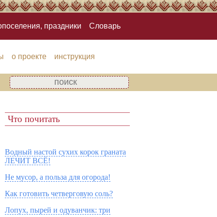
опоселения, праздники
Словарь
ы
о проекте
инструкция
Что почитать
Водный настой сухих корок граната
ЛЕЧИТ ВСЁ!
Не мусор, а польза для огорода!
Как готовить четверговую соль?
Лопух, пырей и одуванчик: три