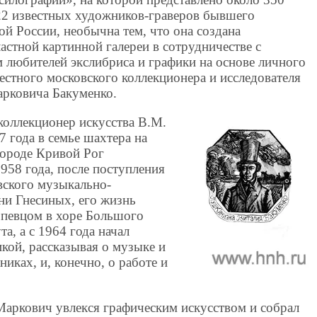
22 известных художников-граверов бывшего
й России, необычна тем, что она создана
стной картинной галереи в сотрудничестве с
любителей экслибриса и графики на основе личного
вестного московского коллекционера и исследователя
арковича Бакуменко.
коллекционер искусства В.М.
7 года в семье шахтера на
городе Кривой Рог
958 года, после поступления
вского музыкально-
ни Гнесиных, его жизнь
 певцом в хоре Большого
та, а с 1964 года начал
кой, рассказывая о музыке и
иках, и, конечно, о работе и
Маркович увлекся графическим искусством и собрал