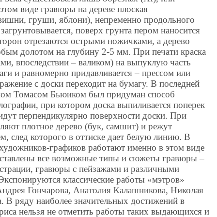
этом виде гравюры на дереве плоская
 вишни, груши, яблони), непременно продольного
, загрунтовывается, поверх грунта пером наносится
сторон отрезаются острыми ножичками, а дерево
бым долотом на глубину 2-5 мм. При печати краска
ми, впоследствии – валиком) на выпуклую часть
маги и равномерно придавливается – прессом или
ажение с доски переходит на бумагу. В последней
ином Томасом Бьюиком был придуман способ
лографии, при котором доска выпиливается поперек
а идут перпендикулярно поверхности доски. При
ляют плотное дерево (бук, самшит) и режут
, след которого в оттиске дает белую линию. В
художников-графиков работают именно в этом виде
дставлены все возможные типы и сюжеты гравюры –
страции, гравюры с пейзажами и различными
Экспонируются классические работы «мэтров»
Андрея Гончарова, Анатолия Калашникова, Николая
. В ряду наиболее значительных достижений в
риса нельзя не отметить работы таких выдающихся и