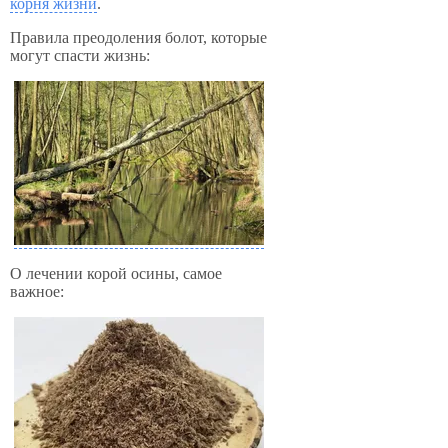
корня жизни
.
Правила преодоления болот, которые
могут спасти жизнь:
О лечении корой осины, самое
важное: