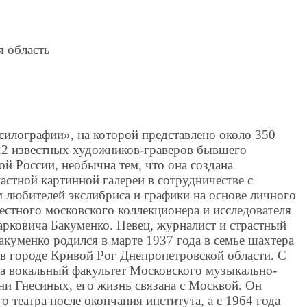
я область
силографии», на которой представлено около 350
22 известных художников-граверов бывшего
й России, необычна тем, что она создана
стной картинной галереи в сотрудничестве с
любителей экслибриса и графики на основе личного
вестного московского коллекционера и исследователя
рковича Бакуменко. Певец, журналист и страстный
акуменко родился в марте 1937 года в семье шахтера
 в городе Кривой Рог Днепропетровской области. С
на вокальный факультет Московского музыкально-
ни Гнесиных, его жизнь связана с Москвой. Он
 театра после окончания института, а с 1964 года