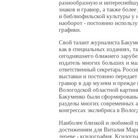
разнообразную и интереснейшу
знаков и гравюр, а также более
и библиофильской культуры у н
наоборот - постоянно использу
графики.
Свой талант журналиста Бакуме
как в специальных изданиях, т
сегодняшнего ближнего зарубеж
издатель многих больших и ма
ответственный секретарь Росси
выставки и постоянно передает
гравюр в дар музеям и прежде 
Вологодской областной картинн
Бакуменко были сформированы
разделы многих современных а
конгрессах экслибриса в Вологд
Наиболее близкой и любимой п
достижениям для Виталия Марк
дереве - ксилография. Ксилогр