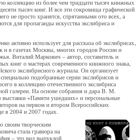
ю коллекцию из более чем тридцати тысяч книжных
 десяти тысяч книг. И все эти сокровища графической
его не просто хранятся, спрятанными ото всех, а
ются для пропаганды искусства экслибриса и
нко активно использует для рассказа об экслибрисах,
ак и в газетах Москвы, многих городов России и
ья. Виталий Маркович – автор, составитель и
лых книг о мастерах современного книжного знака,
йского экслибрисного журнала. Он организует
 специально подобранные серии экслибрисов и
всего в коллекцию отечественного экслибриса
ой галереи. На основе собрания и дара В. М.
 выставки «Памяти ушедших» и персональные
второв на первом и втором Всероссийских
е в 2004 и 2007 годах.
о своим творческим
овича стала гравюра на
афия – это вид выпуклой