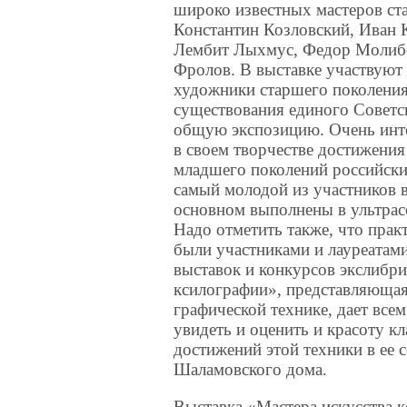
широко известных мастеров ст
Константин Козловский, Иван
Лембит Лыхмус, Федор Молибо
Фролов. В выставке участвуют 
художники старшего поколения
существования единого Советс
общую экспозицию. Очень инте
в своем творчестве достижения
младшего поколений российск
самый молодой из участников 
основном выполнены в ультрас
Надо отметить также, что прак
были участниками и лауреата
выставок и конкурсов экслибри
ксилографии», представляющая
графической технике, дает вс
увидеть и оценить и красоту к
достижений этой техники в ее 
Шаламовского дома.
Выставка «Мастера искусства к