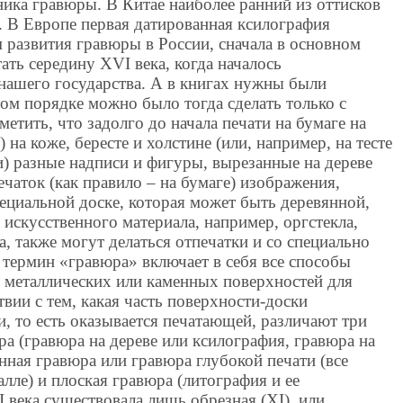
хника гравюры. В Китае наиболее ранний из оттисков
. В Европе первая датированная ксилография
м развития гравюры в России, сначала в основном
ать середину XVI века, когда началось
 нашего государства. А в книгах нужны были
ом порядке можно было тогда сделать только с
етить, что задолго до начала печати на бумаге на
 на коже, бересте и холстине (или, например, на тесте
) разные надписи и фигуры, вырезанные на дереве
ечаток (как правило – на бумаге) изображения,
ециальной доске, которая может быть деревянной,
 искусственного материала, например, оргстекла,
а, также могут делаться отпечатки и со специально
термин «гравюра» включает в себя все способы
 металлических или каменных поверхностей для
твии с тем, какая часть поверхности-доски
и, то есть оказывается печатающей, различают три
а (гравюра на дереве или ксилография, гравюра на
енная гравюра или гравюра глубокой печати (все
лле) и плоская гравюра (литография и ее
I века существовала лишь обрезная (ХI), или