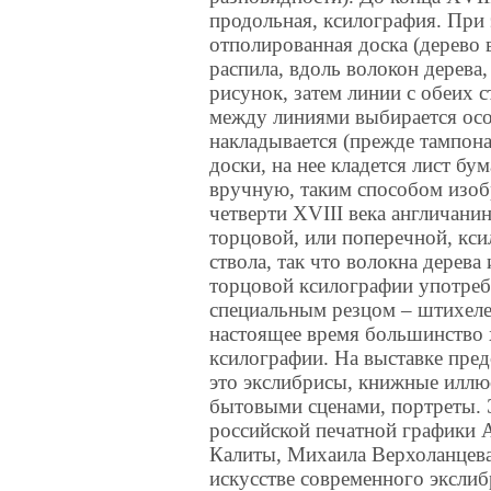
продольная, ксилография. При 
отполированная доска (дерево
распила, вдоль волокон дерева
рисунок, затем линии с обеих 
между линиями выбирается осо
накладывается (прежде тампона
доски, на нее кладется лист бу
вручную, таким способом изобр
четверти XVIII века англичан
торцовой, или поперечной, кси
ствола, так что волокна дерев
торцовой ксилографии употреб
специальным резцом – штихелем
настоящее время большинство 
ксилографии. На выставке пре
это экслибрисы, книжные иллю
бытовыми сценами, портреты. 
российской печатной графики 
Калиты, Михаила Верхоланцева
искусстве современного экслиб