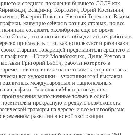
аршего и среднего поколения бывшего СССР как
 Кириакиди, Владимир Кортович, Юрий Космынин,
женко, Валерий Покатов, Евгений Терехов и Вадим
графики, живущие сейчас в разных странах, но все
 начинали создавать экслибрисы еще во время
кого Союза, что и позволило объединить их работы в
ресно проследить и то, как используют и развивают
 своих старших товарищей представители среднего и
их графиков – Юрий Молибоженко, Денис Реутов и
выставки Григорий Бабич, работы которого в
овременной стилистике нашего компьютерного века.
тически все художники – участники этой выставки
ми различных международных и национальных
са и графики. Выставка «Мастера искусства
 произведения выполненные только в одной
ем посетителям прекрасную и редкую возможность
лассической гравюры на дереве, и всё многообразие
современном развитии в новой экспозиции
силографии», на которой представлено около 350