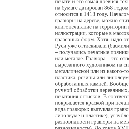
печати и это самая древняя те
на бумаге датирован 868 годом
относится к 1418 году. Начало
гравюры на дереве, можно счит
книгопечатание на территории
иллюстрации, которые в массов
граверных форм. Хотя, надо отм
Руси уже оттискивали (басмили)
– получались печатные пряники
или металле. Гравюра – это отп
вырезанного художником на сп
металлической или из какого-то
пластика, резины или линолеум
обработанных камней. Вообще 
ручной обработки деревянных,
печатания оттисков. В соответс
покрывается краской при печат
вида гравюры: выпуклая гравюр
линолеуме и пластике), углубл
разновидности гравюры на мета
разновидности). До конца XVII