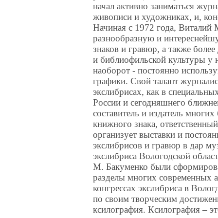
начал активно заниматься журн
живописи и художниках, и, кон
Начиная с 1972 года, Виталий 
разнообразную и интереснейшу
знаков и гравюр, а также более
и библиофильской культуры у н
наоборот - постоянно использу
графики. Свой талант журналис
экслибрисах, как в специальны
России и сегодняшнего ближне
составитель и издатель многих
книжного знака, ответственный
организует выставки и постоян
экслибрисов и гравюр в дар му
экслибриса Вологодской област
М. Бакуменко были сформиров
разделы многих современных а
конгрессах экслибриса в Волог
по своим творческим достижени
ксилография. Ксилография – э