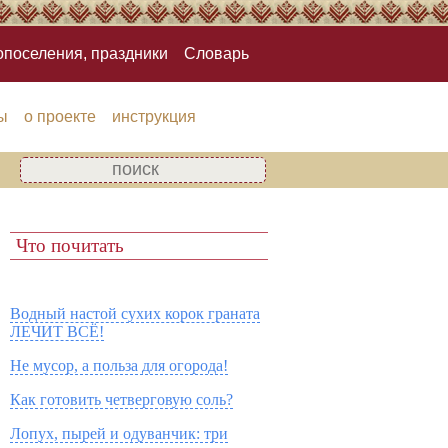
опоселения, праздники
Словарь
ы
о проекте
инструкция
Что почитать
Водный настой сухих корок граната
ЛЕЧИТ ВСЁ!
Не мусор, а польза для огорода!
Как готовить четверговую соль?
Лопух, пырей и одуванчик: три