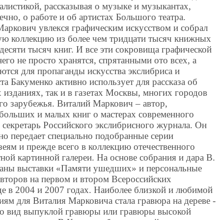
алистикой, рассказывая о музыке и музыкантах,
ечно, о работе и об артистах Большого театра.
Маркович увлекся графическим искусством и собрал
ю коллекцию из более чем тридцати тысяч книжных
 десяти тысяч книг. И все эти сокровища графической
его не просто хранятся, спрятанными ото всех, а
ются для пропаганды искусства экслибриса и
та Бакуменко активно использует для рассказа об
х изданиях, так и в газетах Москвы, многих городов
го зарубежья. Виталий Маркович – автор,
 больших и малых книг о мастерах современного
 секретарь Российского экслибрисного журнала. Он
но передает специально подобранные серии
зеям и прежде всего в коллекцию отечественного
ной картинной галереи. На основе собрания и дара В.
аны выставки «Памяти ушедших» и персональные
второв на первом и втором Всероссийских
де в 2004 и 2007 годах. Наиболее близкой и любимой
ям для Виталия Марковича стала гравюра на дереве -
то вид выпуклой гравюры или гравюры высокой