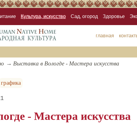
итание
Культура, искусство
Сад, огород
Здоровье
Эк
главная
контакт
во
Выставка в Вологде - Мастера искусства
графика
11
огде - Мастера искусства