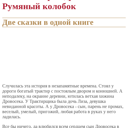
Румяный колобок
Две сказки в одной книге
Случилась эта история в незапамятные времена. Стоял у
дороги богатый трактир с постоялым двором и конюшней. А
неподалеку, на окраине деревни, ютилась ветхая хижина
Дровосека. У Трактирщика была дочь Лиза, девушка
невиданной красоты. А у Дровосека - сын, парень не промах,
веселый, умелый, пригожий, любая работа в руках у него
ладилась.
Все бы ничего, да влюбился всем сердцем сын Дровосека в