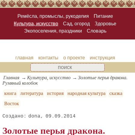
Ремёсла, промыслы, рукоделия
Питание
Культура, искусство
Сад, огород
Здоровье
Экопоселения, праздники
Словарь
главная
контакты
о проекте
инструкция
Главная
Культура, искусство
Золотые перья дракона.
Румяный колобок
книга
литература
история
народная культура
сказка
Восток
dona
09.09.2014
Золотые перья дракона.