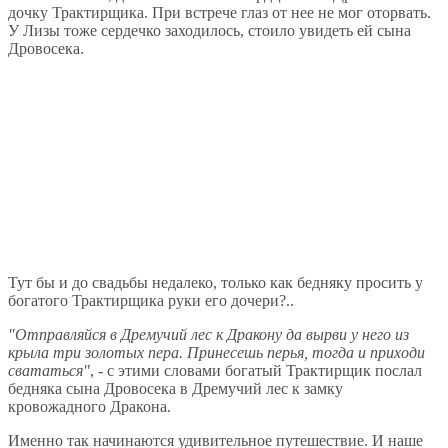
дочку Трактирщика. При встрече глаз от нее не мог оторвать.
У Лизы тоже сердечко заходилось, стоило увидеть ей сына
Дровосека.
Тут бы и до свадьбы недалеко, только как бедняку просить у
богатого Трактирщика руки его дочери?..
"Отправляйся в Дремучий лес к Дракону да вырви у него из
крыла три золотых пера. Принесешь перья, тогда и приходи
свататься"
, - с этими словами богатый Трактирщик послал
бедняка сына Дровосека в Дремучий лес к замку
кровожадного Дракона.
Именно так начинаются удивительное путешествие. И наше