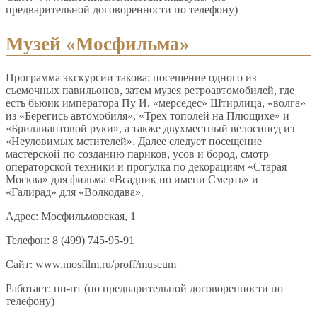
предварительной договоренности по телефону)
Музей «Мосфильма»
Программа экскурсии такова: посещение одного из
съемочных павильонов, затем музея ретроавтомобилей, где
есть бьюик императора Пу И, «мерседес» Штирлица, «волга»
из «Берегись автомобиля», «Трех тополей на Плющихе» и
«Бриллиантовой руки», а также двухместный велосипед из
«Неуловимых мстителей». Далее следует посещение
мастерской по созданию париков, усов и бород, смотр
операторской техники и прогулка по декорациям «Старая
Москва» для фильма «Всадник по имени Смерть» и
«Галирад» для «Волкодава».
Адрес: Мосфильмовская, 1
Телефон: 8 (499) 745-95-91
Сайт: www.mosfilm.ru/proff/museum
Работает: пн-пт (по предварительной договоренности по
телефону)