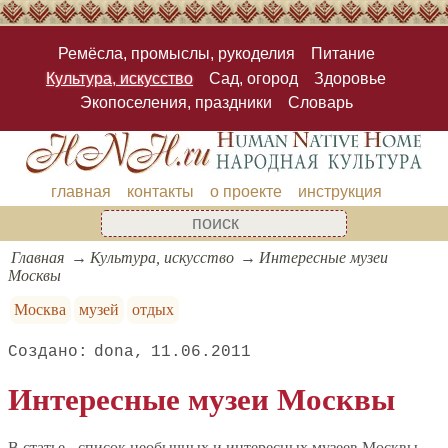
Ремёсла, промыслы, рукоделия
Питание
Культура, искусство
Сад, огород
Здоровье
Экопоселения, праздники
Словарь
главная
контакты
о проекте
инструкция
Главная
Культура, искусство
Интересные музеи
Москвы
Москва
музей
отдых
dona
11.06.2011
Интересные музеи Москвы
В статье - список необычных и интересных музеев Москвы,