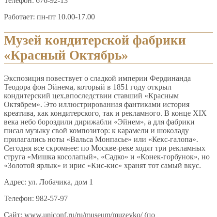
Телефон: 676-92-13
Работает: пн-пт 10.00-17.00
Музей кондитерской фабрики
«Красный Октябрь»
Экспозиция повествует о сладкой империи Фердинанда
Теодора фон Эйнема, который в 1851 году открыл
кондитерский цех,впоследствии ставший «Красным
Октябрем». Это иллюстрированная фантиками история
креатива, как кондитерского, так и рекламного. В конце XIX
века небо бороздили дирижабли «Эйнем», а для фабрики
писал музыку свой композитор: к карамели и шоколаду
прилагались ноты «Вальса Монпасье» или «Кекс-галопа».
Сегодня все скромнее: по Москве-реке ходят три рекламных
струга «Мишка косолапый», «Садко» и «Конек-горбунок», но
«Золотой ярлык» и ирис «Кис-кис» хранят тот самый вкус.
Адрес: ул. Лобачика, дом 1
Телефон: 982-57-97
Сайт: www.uniconf.ru/ru/museum/muzeyko/ (по