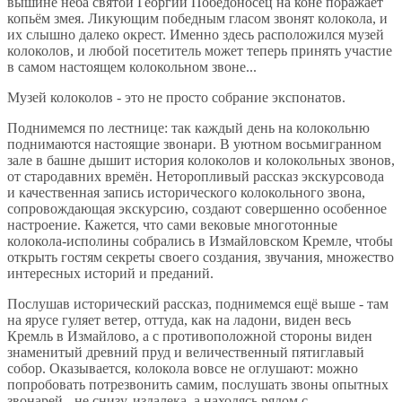
вышине неба святой Георгий Победоносец на коне поражает
копьём змея. Ликующим победным гласом звонят колокола, и
их слышно далеко окрест. Именно здесь расположился музей
колоколов, и любой посетитель может теперь принять участие
в самом настоящем колокольном звоне...
Музей колоколов - это не просто собрание экспонатов.
Поднимемся по лестнице: так каждый день на колокольню
поднимаются настоящие звонари. В уютном восьмигранном
зале в башне дышит история колоколов и колокольных звонов,
от стародавних времён. Неторопливый рассказ экскурсовода
и качественная запись исторического колокольного звона,
сопровождающая экскурсию, создают совершенно особенное
настроение. Кажется, что сами вековые многотонные
колокола-исполины собрались в Измайловском Кремле, чтобы
открыть гостям секреты своего создания, звучания, множество
интересных историй и преданий.
Послушав исторический рассказ, поднимемся ещё выше - там
на ярусе гуляет ветер, оттуда, как на ладони, виден весь
Кремль в Измайлово, а с противоположной стороны виден
знаменитый древний пруд и величественный пятиглавый
собор. Оказывается, колокола вовсе не оглушают: можно
попробовать потрезвонить самим, послушать звоны опытных
звонарей - не снизу, издалека, а находясь рядом с