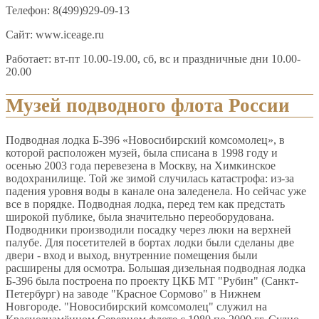
Телефон: 8(499)929-09-13
Сайт: www.iceage.ru
Работает: вт-пт 10.00-19.00, сб, вс и праздничные дни 10.00-
20.00
Музей подводного флота России
Подводная лодка Б-396 «Новосибирский комсомолец», в
которой расположен музей, была списана в 1998 году и
осенью 2003 года перевезена в Москву, на Химкинское
водохранилище. Той же зимой случилась катастрофа: из-за
падения уровня воды в канале она заледенела. Но сейчас уже
все в порядке. Подводная лодка, перед тем как предстать
широкой публике, была значительно переоборудована.
Подводники производили посадку через люки на верхней
палубе. Для посетителей в бортах лодки были сделаны две
двери - вход и выход, внутренние помещения были
расширены для осмотра. Большая дизельная подводная лодка
Б-396 была построена по проекту ЦКБ МТ "Рубин" (Санкт-
Петербург) на заводе "Красное Сормово" в Нижнем
Новгороде. "Новосибирский комсомолец" служил на