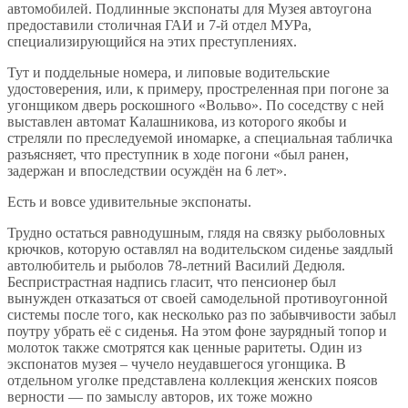
автомобилей. Подлинные экспонаты для Музея автоугона
предоставили столичная ГАИ и 7-й отдел МУРа,
специализирующийся на этих преступлениях.
Тут и поддельные номера, и липовые водительские
удостоверения, или, к примеру, простреленная при погоне за
угонщиком дверь роскошного «Вольво». По соседству с ней
выставлен автомат Калашникова, из которого якобы и
стреляли по преследуемой иномарке, а специальная табличка
разъясняет, что преступник в ходе погони «был ранен,
задержан и впоследствии осуждён на 6 лет».
Есть и вовсе удивительные экспонаты.
Трудно остаться равнодушным, глядя на связку рыболовных
крючков, которую оставлял на водительском сиденье заядлый
автолюбитель и рыболов 78-летний Василий Дедюля.
Беспристрастная надпись гласит, что пенсионер был
вынужден отказаться от своей самодельной противоугонной
системы после того, как несколько раз по забывчивости забыл
поутру убрать её с сиденья. На этом фоне заурядный топор и
молоток также смотрятся как ценные раритеты. Один из
экспонатов музея – чучело неудавшегося угонщика. В
отдельном уголке представлена коллекция женских поясов
верности — по замыслу авторов, их тоже можно