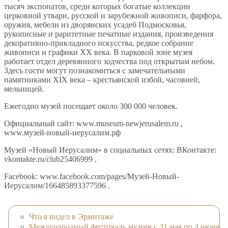
тысяч экспонатов, среди которых богатые коллекции
церковной утвари, русской и зарубежной живописи, фарфора,
оружия, мебели из дворянских усадеб Подмосковья,
рукописные и раритетные печатные издания, произведения
декоративно-прикладного искусства, редкое собрание
живописи и графики XX века. В парковой зоне музея
работает отдел деревянного зодчества под открытым небом.
Здесь гости могут познакомиться с замечательными
памятниками XIX века – крестьянской избой, часовней,
мельницей.
Ежегодно музей посещает около 300 000 человек.
Официальный сайт: www.museum-newjerusalem.ru ,
www.музей-новый-иерусалим.рф
Музей «Новый Иерусалим» в социальных сетях: ВКонтакте:
vkontakte.ru/club25406999 ,
Facebook: www.facebook.com/pages/Музей-Новый-
Иерусалим/166485893377596 .
Что я видел в Эрмитаже
Международный фестиваль музеев с 31 мая по 4 июня