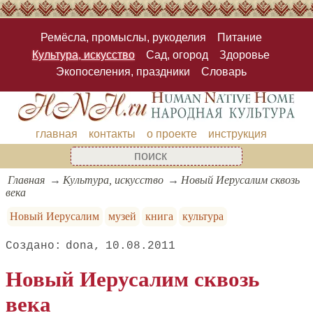
Ремёсла, промыслы, рукоделия
Питание
Культура, искусство
Сад, огород
Здоровье
Экопоселения, праздники
Словарь
главная
контакты
о проекте
инструкция
Главная
Культура, искусство
Новый Иерусалим сквозь
века
Новый Иерусалим
музей
книга
культура
dona
10.08.2011
Новый Иерусалим сквозь
века