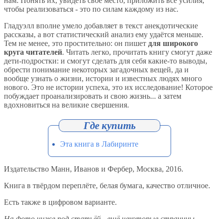
нам. Понять их, увидеть своё место, приложить все усилия,
чтобы реализоваться - это по силам каждому из нас.
Гладуэлл вполне умело добавляет в текст анекдотические
рассказы, а вот статистический анализ ему удаётся меньше.
Тем не менее, это простительно: он пишет
для широкого
круга читателей
. Читать легко, прочитать книгу смогут даже
дети-подростки: и смогут сделать для себя какие-то выводы,
обрести понимание некоторых загадочных вещей, да и
вообще узнать о жизни, истории и известных людях много
нового. Это не истории успеха, это их исследование! Которое
побуждает проанализировать и свою жизнь... а затем
вдохновиться на великие свершения.
Эта книга в Лабиринте
Издательство Манн, Иванов и Фербер, Москва, 2016.
Книга в твёрдом переплёте, белая бумага, качество отличное.
Есть также в цифровом варианте.
На фото ниже под статьёй - ещё некоторые страницы