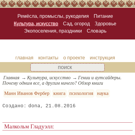
Ремёсла, промыслы, рукоделия
Питание
Культура, искусство
Сад, огород
Здоровье
Экопоселения, праздники
Словарь
главная
контакты
о проекте
инструкция
Главная
Культура, искусство
Гении и аутсайдеры.
Почему одним все, а другим ничего? Обзор книги
Манн Иванов Фербер
книга
психология
наука
dona
21.08.2016
Малкольм Гладуэлл: