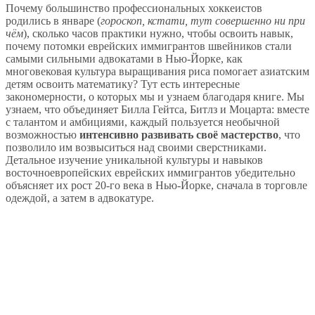
Почему большинство профессиональных хоккеистов
родились в январе (
гороскоп, кстати, тут совершенно ни при
чём
), сколько часов практики нужно, чтобы освоить навык,
почему потомки еврейских иммигрантов швейников стали
самыми сильными адвокатами в Нью-Йорке, как
многовековая культура выращивания риса помогает азиатским
детям освоить математику? Тут есть интересные
закономерности, о которых мы и узнаем благодаря книге. Мы
узнаем, что объединяет Билла Гейтса, Битлз и Моцарта: вместе
с талантом и амбициями, каждый пользуется необычной
возможностью
интенсивно развивать своё мастерство
, что
позволило им возвыситься над своими сверстниками.
Детальное изучение уникальной культуры и навыков
восточноевропейских еврейских иммигрантов убедительно
объясняет их рост 20-го века в Нью-Йорке, сначала в торговле
одеждой, а затем в адвокатуре.