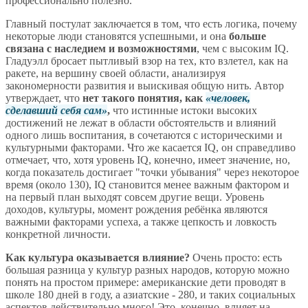
профессионально полезно.
Главный постулат заключается в том, что есть логика, почему
некоторые люди становятся успешными, и она
больше
связана с наследием и возможностями
, чем с высоким IQ.
Гладуэлл бросает пытливый взор на тех, кто взлетел, как на
ракете, на вершину своей области, анализируя
закономерности развития и выискивая общую нить. Автор
утверждает, что
нет такого понятия, как
человек,
сделавший себя сам
,
что истинные истоки высоких
достижений не лежат в области обстоятельств и влияний
одного лишь воспитания, в сочетаются с историческими и
культурными факторами. Что же касается IQ, он справедливо
отмечает, что, хотя уровень IQ, конечно, имеет значение, но,
когда показатель достигает "точки убывания" через некоторое
время (около 130), IQ становится менее важным фактором и
на первый план выходят совсем другие вещи. Уровень
доходов, культуры, момент рождения ребёнка являются
важными факторами успеха, а также цепкость и ловкость
конкретной личности.
Как культура оказывается влияние?
Очень просто: есть
большая разница у культур разных народов, которую можно
понять на простом примере: американские дети проводят в
школе 180 дней в году, а азиатские - 280, и таких социальных
аспектов действительно много! Это, конечно, влияет на