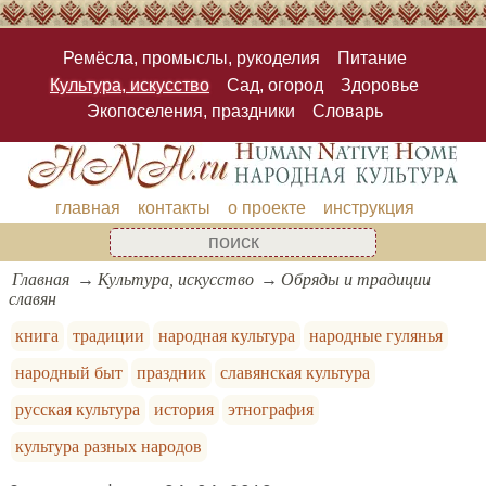
Ремёсла, промыслы, рукоделия
Питание
Культура, искусство
Сад, огород
Здоровье
Экопоселения, праздники
Словарь
главная
контакты
о проекте
инструкция
Главная
Культура, искусство
Обряды и традиции
славян
книга
традиции
народная культура
народные гулянья
народный быт
праздник
славянская культура
русская культура
история
этнография
культура разных народов