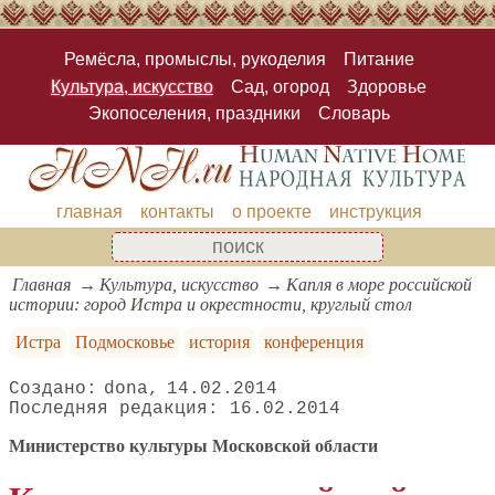
Ремёсла, промыслы, рукоделия
Питание
Культура, искусство
Сад, огород
Здоровье
Экопоселения, праздники
Словарь
главная
контакты
о проекте
инструкция
Главная
Культура, искусство
Капля в море российской
истории: город Истра и окрестности, круглый стол
Истра
Подмосковье
история
конференция
dona
14.02.2014
16.02.2014
Министерство культуры Московской области