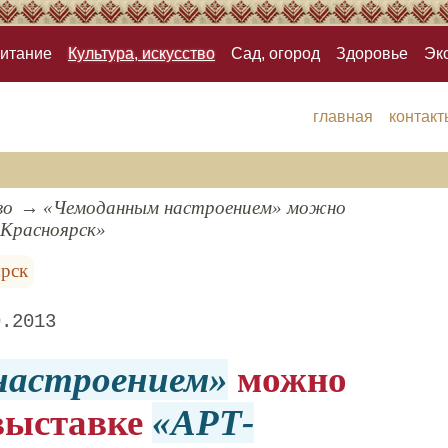
итание
Культура, искусство
Сад, огород
Здоровье
Эк
главная
контакт
во
«Чемоданным настроением» можно
-Красноярск»
рск
0.2013
настроением
можно
 выставке
АРТ-