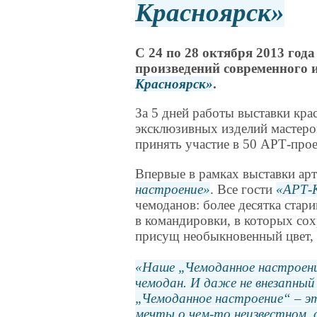
Красноярск
С 24 по 28 октября 2013 год
произведений современного 
Красноярск
.
За 5 дней работы выставки кра
эксклюзивных изделий мастеров
принять участие в 50 АРТ-прое
Впервые в рамках выставки ар
настроение
. Все гости
АРТ-
чемоданов: более десятка стар
в командировки, в которых сох
присущ необыкновенный цвет, 
Наше
Чемоданное настроен
чемодан. И даже не внезапный
Чемоданное настроение
– э
мечты о чем-то неизвестном, 