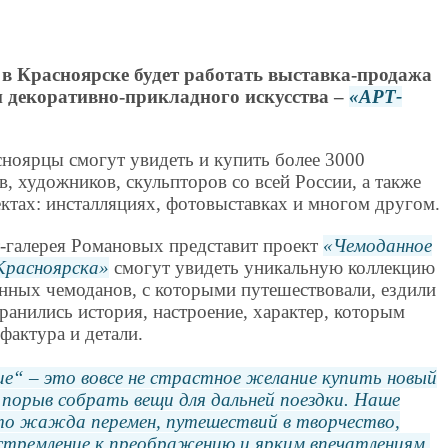
а в Красноярске будет работать выставка-продажа
и декоративно-прикладного искусства –
АРТ-
сноярцы смогут увидеть и купить более 3000
, художников, скульпторов со всей России, а также
ктах: инсталляциях, фотовыставках и многом другом.
т-галерея Романовых представит проект
Чемоданное
Красноярска
смогут увидеть уникальную коллекцию
инных чемоданов, с которыми путешествовали, ездили
ранились история, настроение, характер, которым
фактура и детали.
ие
– это вовсе не страстное желание купить новый
 порыв собрать вещи для дальней поездки. Наше
то жажда перемен, путешествий в творчество,
стремление к преображению и ярким впечатлениям.