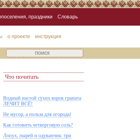
опоселения, праздники
Словарь
ы
о проекте
инструкция
Что почитать
Водный настой сухих корок граната
ЛЕЧИТ ВСЁ!
Не мусор, а польза для огорода!
Как готовить четверговую соль?
Лопух, пырей и одуванчик: три