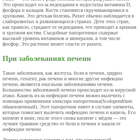
Это происходит из-за недоедания и недостатка витамина D,
фосфора и кальция. Кости становятся скручивающимися и
хрупкими. Это детская болезнь. Рахит обычно наблюдается в
слаборазвитых и развивающихся странах. Дети этих стран,
как правило, страдают от недоедания, что приводит к кривым
и хрупким костям. Съедобные папоротники содержат
высокий уровень витаминов и минералов, в том числе
фосфор. Это растение может спасти от рахита.
При заболеваниях печени
Такие заболевания, как желтуха, боли в печени, цирроз
печени, гепатит, рак печени и многие другие инфекции
печени, являются
опасными
заболеваниями печени.
Большинство заболеваний печени происходит из-за вирусной
атаки. Кашель из-за инфекции печени можно вылечить с
помощью применения эликсира папоротника(Scolopendrium
обыкновенный). Этот папоротник имеет в составе элементы,
которые помогают вылечить инфекцию печени и кашель. Его
кипятят в вине, после этого снова кипятят с мёдом — это
лучшее травяное средство от боли в печени и кашля от
инфекции печени
Другие источники говорят о том, что королевский