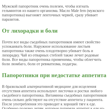
Мужской папоротник очень полезен, чтобы изгнать
гельминтов из нашего организма. Масло Male fern (мужского
папоротника) выгоняет ленточных червей, сразу убивает
паразитов.
От лихорадки и боли
Почти все виды съедобных папоротников имеют свойство
успокаивать боли. Наружное использование листьев
папоротника также очень плодотворно убивает боль и
лихорадку. Чай из отварных стеблей также лечит родовые
боли. Все виды папоротника применимы, чтобы облегчить
боли люмбаго, боли от ревматизма, подагры.
Папоротники при недостатке аппетита
В бразильской альтернативной медицине для исцеления
отсутствия аппетита используют листочки и ростки любого
съедобного папоротника. Витамины съедобных папоротников
очень сильно действуют на отсутствие аппетита у пациента.
После употребления это приводит к хорошей тяге к еде.
Особенно полезно детям, которые потеряли аппетит к еде из-