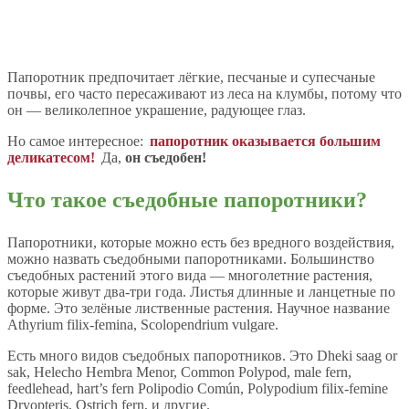
Папоротник предпочитает лёгкие, песчаные и супесчаные
почвы, его часто пересаживают из леса на клумбы, потому что
он — великолепное украшение, радующее глаз.
Но самое интересное:
папоротник оказывается большим
деликатесом!
Да,
он съедобен!
Что такое съедобные папоротники?
Папоротники, которые можно есть без вредного воздействия,
можно назвать съедобными папоротниками. Большинство
съедобных растений этого вида — многолетние растения,
которые живут два-три года. Листья длинные и ланцетные по
форме. Это зелёные лиственные растения. Научное название
Athyrium filix-femina, Scolopendrium vulgare.
Есть много видов съедобных папоротников. Это Dheki saag or
sak, Helecho Hembra Menor, Common Polypod, male fern,
feedlehead, hart’s fern Polipodio Común, Polypodium filix-femine
Dryopteris, Ostrich fern, и другие.