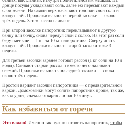
банках, выстланных изнутри полиэтиленовым мешком. На
донце посуды укладывают соль, далее ею пересыпают каждый
слой зелени. На самый верх насыпают толстый слой соли и
кладут гнёт. Продолжительность первой засолки — около
трёх недель. Затем рассол сливают.
При второй засолке папоротник перекладывают в другую
банку или бочку, снова чередуя слои с солью. На этот раз соли
берут меньше — 1 кг на 10 кг папоротника. Сверху опять
кладут гнёт. Продолжительность второй засолки тоже 3
недели.
Для третьей засолки заранее готовят рассол (1 кг соли на 10 л
воды). Сливают старый рассол и вместо него наливают
свежий. Продолжительность последней засолки — снова
около трёх недель.
Простой вариант засолки папоротника — с предварительной
варкой. Домохозяйки могут солить папоротник проще, так же,
как огурцы, сначала отварив листья 10 минут.
Как избавиться от горечи
Это важно!
Именно так нужно готовить папоротник,
чтобы