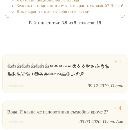
Зелень на подоконнике: как вырастить зимой? Легко!
Как вырастить лён у себя на участке
Рейтинг статьи:
3.9
из
5
, голосов:
15
👍👍👍👍👍👍👍👍👍💋💋💋👀👀👽🐧🐧🐦🐬🐚🐣🎠
🎠🎠🎠🚀🚀✈📷🚓🚓✂🍬🍬🍰🍪🍳🍕🍕
09.12.2019
Гость
ответить
Вода. И какие же папоротники съедобны кроме 2?
03.03.2020
Гость Алк
ответить