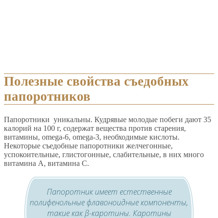
Полезные свойства съедобных
папоротников
Папоротники уникальны. Кудрявые молодые побеги дают 35
калорий на 100 г, содержат вещества против старения,
витамины, omega-6, omega-3, необходимые кислоты.
Некоторые съедобные папоротники желчегонные,
успокоительные, глистогонные, слабительные, в них много
витамина А, витамина С.
Папоротник имеет естественные
полифенольные флавоноидные компоненты,
такие как β-каротины. Каротины