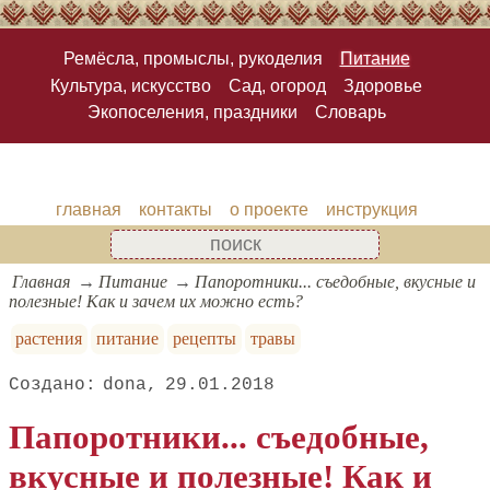
Ремёсла, промыслы, рукоделия
Питание
Культура, искусство
Сад, огород
Здоровье
Экопоселения, праздники
Словарь
главная
контакты
о проекте
инструкция
Главная
Питание
Папоротники... съедобные, вкусные и
полезные! Как и зачем их можно есть?
растения
питание
рецепты
травы
dona
29.01.2018
Папоротники... съедобные,
вкусные и полезные! Как и