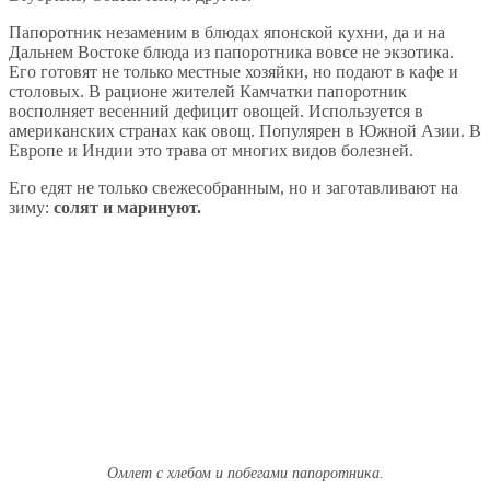
Папоротник незаменим в блюдах японской кухни, да и на
Дальнем Востоке блюда из папоротника вовсе не экзотика.
Его готовят не только местные хозяйки, но подают в кафе и
столовых. В рационе жителей Камчатки папоротник
восполняет весенний дефицит овощей. Используется в
американских странах как овощ. Популярен в Южной Азии. В
Европе и Индии это трава от многих видов болезней.
Его едят не только свежесобранным, но и заготавливают на
зиму:
солят и маринуют.
Омлет с хлебом и побегами папоротника.