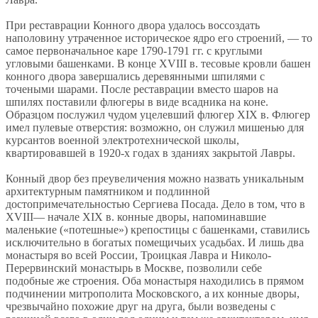
При реставрации Конного двора удалось воссоздать
наполовину утраченное историческое ядро его строений, — то
самое первоначальное каре 1790-1791 гг. с круглыми
угловыми башенками. В конце XVIII в. тесовые кровли башен
конного двора завершались деревянными шпилями с
точеными шарами. После реставрации вместо шаров на
шпилях поставили флюгеры в виде всадника на коне.
Образцом послужил чудом уцелевший флюгер XIX в. Флюгер
имел пулевые отверстия: возможно, он служил мишенью для
курсантов военной электротехнической школы,
квартировавшей в 1920-х годах в зданиях закрытой Лавры.
Конный двор без преувеличения можно назвать уникальным
архитектурным памятником и подлинной
достопримечательностью Сергиева Посада. Дело в том, что в
XVIII— начале XIX в. конные дворы, напоминавшие
маленькие («потешные») крепостицы с башенками, ставились
исключительно в богатых помещичьих усадьбах. И лишь два
монастыря во всей России, Троицкая Лавра и Николо-
Перервинский монастырь в Москве, позволили себе
подобные же строения. Оба монастыря находились в прямом
подчинении митрополита Московского, а их конные дворы,
чрезвычайно похожие друг на друга, были возведены с