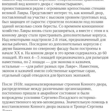
внешний вид конного двора с «монастырьком»,
примостившимся рядом с огромными крепостными стенами
великой Лавры. Представляет интерес то, как конный двор,
поставленный на участке с высоким уровнем грунтовых вод,
был защищен от сырости: строители положили под полами
зданий несколько слоев бересты. Со временем конюшенное
хозяйство Лавры вновь стало расширяться, а вместе с этим и к
конному двору стали пристраивать дополнительные корпуса.
Над некоторыми надстроили 2-й этаж, предназначенный для
жилья рабочих. Последние из дополнительных корпусов с
двумя башенками по северному фасаду были построены в
начале XX в. На конном дворе в это время содержалось до 60
лошадей. Из них 4—5 лошадей предназначались для разъездов
наместника, по 2 лошади — для эконома и казначея,
остальные — «для работ разных при Лавре». Наместник,
эконом и казначей имели собственные каретные сараи,
отдельный сарай отводился для братских экипажей.
После 1918г. национализированные строения Конного двора,
распределенные между различными организациями,
постепенно пришли в аварийное состояние и были
возрождены усилиями Сергиево-Посадского историко-
художественного музея-заповедника. Значительную помощь в
восстановлении Конного двора оказала и Троице-Сергиева
Лавра.