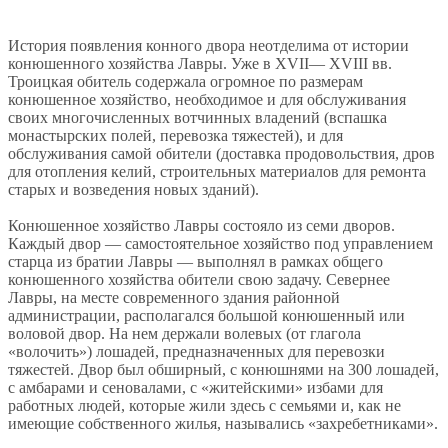
История появления конного двора неотделима от истории
конюшенного хозяйства Лавры. Уже в XVII— XVIII вв.
Троицкая обитель содержала огромное по размерам
конюшенное хозяйство, необходимое и для обслуживания
своих многочисленных вотчинных владений (вспашка
монастырских полей, перевозка тяжестей), и для
обслуживания самой обители (доставка продовольствия, дров
для отопления келий, строительных материалов для ремонта
старых и возведения новых зданий).
Конюшенное хозяйство Лавры состояло из семи дворов.
Каждый двор — самостоятельное хозяйство под управлением
старца из братии Лавры — выполнял в рамках общего
конюшенного хозяйства обители свою задачу. Севернее
Лавры, на месте современного здания районной
администрации, располагался большой конюшенный или
воловой двор. На нем держали волевых (от глагола
«волочить») лошадей, предназначенных для перевозки
тяжестей. Двор был обширный, с конюшнями на 300 лошадей,
с амбарами и сеновалами, с «житейскими» избами для
работных людей, которые жили здесь с семьями и, как не
имеющие собственного жилья, назывались «захребетниками».