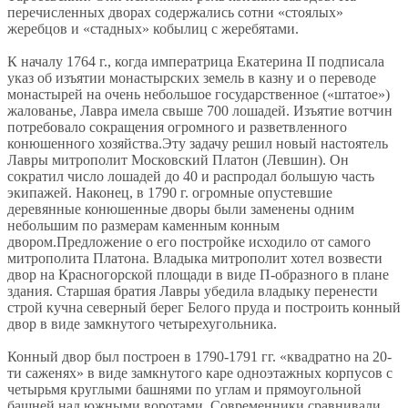
перечисленных дворах содержались сотни «стоялых»
жеребцов и «стадных» кобылиц с жеребятами.
К началу 1764 г., когда императрица Екатерина II подписала
указ об изъятии монастырских земель в казну и о переводе
монастырей на очень небольшое государственное («штатое»)
жалованье, Лавра имела свыше 700 лошадей. Изъятие вотчин
потребовало сокращения огромного и разветвленного
конюшенного хозяйства.Эту задачу решил новый настоятель
Лавры митрополит Московский Платон (Левшин). Он
сократил число лошадей до 40 и распродал большую часть
экипажей. Наконец, в 1790 г. огромные опустевшие
деревянные конюшенные дворы были заменены одним
небольшим по размерам каменным конным
двором.Предложение о его постройке исходило от самого
митрополита Платона. Владыка митрополит хотел возвести
двор на Красногорской площади в виде П-образного в плане
здания. Старшая братия Лавры убедила владыку перенести
строй кучна северный берег Белого пруда и построить конный
двор в виде замкнутого четырехугольника.
Конный двор был построен в 1790-1791 гг. «квадратно на 20-
ти саженях» в виде замкнутого каре одноэтажных корпусов с
четырьмя круглыми башнями по углам и прямоугольной
башней над южными воротами. Современники сравнивали