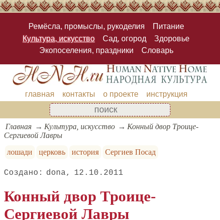
Ремёсла, промыслы, рукоделия
Питание
Культура, искусство
Сад, огород
Здоровье
Экопоселения, праздники
Словарь
главная
контакты
о проекте
инструкция
Главная
Культура, искусство
Конный двор Троице-
Сергиевой Лавры
лошади
церковь
история
Сергиев Посад
dona
12.10.2011
Конный двор Троице-
Сергиевой Лавры