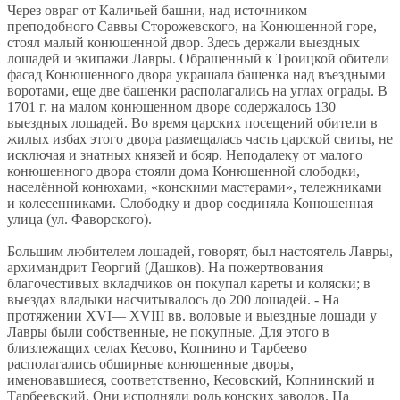
Через овраг от Каличьей башни, над источником
преподобного Саввы Сторожевского, на Конюшенной горе,
стоял малый конюшенной двор. Здесь держали выездных
лошадей и экипажи Лавры. Обращенный к Троицкой обители
фасад Конюшенного двора украшала башенка над въездными
воротами, еще две башенки располагались на углах ограды. В
1701 г. на малом конюшенном дворе содержалось 130
выездных лошадей. Во время царских посещений обители в
жилых избах этого двора размещалась часть царской свиты, не
исключая и знатных князей и бояр. Неподалеку от малого
конюшенного двора стояли дома Конюшенной слободки,
населённой конюхами, «конскими мастерами», тележниками
и колесенниками. Слободку и двор соединяла Конюшенная
улица (ул. Фаворского).
Большим любителем лошадей, говорят, был настоятель Лавры,
архимандрит Георгий (Дашков). На пожертвования
благочестивых вкладчиков он покупал кареты и коляски; в
выездах владыки насчитывалось до 200 лошадей. - На
протяжении XVI— XVIII вв. воловые и выездные лошади у
Лавры были собственные, не покупные. Для этого в
близлежащих селах Кесово, Копнино и Тарбеево
располагались обширные конюшенные дворы,
именовавшиеся, соответственно, Кесовский, Копнинский и
Тарбеевский. Они исполняли роль конских заводов. На