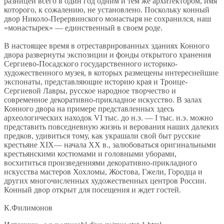
разницей всего в один год одним и тем же архитектором, имя
которого, к сожалению, не установлено. Поскольку конный
двор Николо-Перервинского монастыря не сохранился, наш
«монастырек» — единственный в своем роде.
В настоящее время в отреставрированных зданиях Конного
двора развернуты экспозиции и фонды открытого хранения
Сергиево-Посадского государственного историко-
художественного музея, в которых размещены интереснейшие
экспонаты, представляющие историю края и Троице-
Сергиевой Лавры, русское народное творчество и
современное декоративно-прикладное искусство. В залах
Конного двора на примере представленных здесь
археологических находок VI тыс. до н.э. — I тыс. н.э. можно
представить повседневную жизнь и верования наших далеких
предков, удивиться тому, как украшали свой быт русские
крестьяне XIX— начала XX в., залюбоваться оригинальными
крестьянскими костюмами и головными уборами,
восхититься произведениями декоративно-прикладного
искусства мастеров Хохломы, Жостова, Гжели, Городца и
других многочисленных художественных центров России.
Конный двор открыт для посещения и ждет гостей.
К.Филимонов