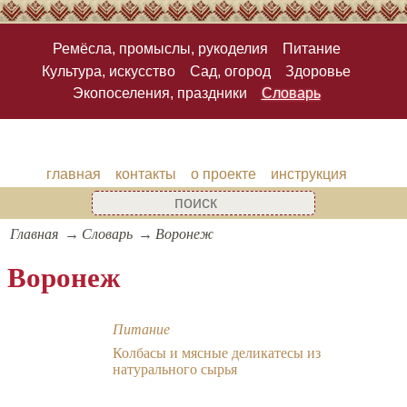
Ремёсла, промыслы, рукоделия
Питание
Культура, искусство
Сад, огород
Здоровье
Экопоселения, праздники
Словарь
главная
контакты
о проекте
инструкция
Главная
Словарь
Воронеж
Воронеж
Питание
Колбасы и мясные деликатесы из
натурального сырья