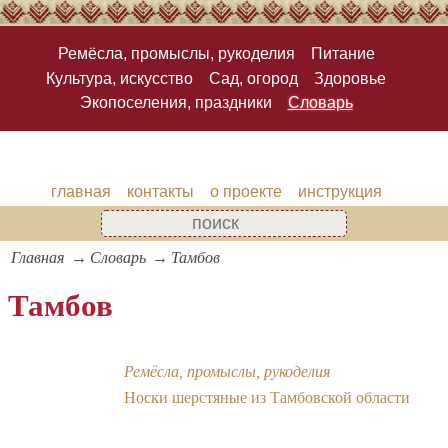
Ремёсла, промыслы, рукоделия
Питание
Культура, искусство
Сад, огород
Здоровье
Экопоселения, праздники
Словарь
главная
контакты
о проекте
инструкция
Главная
Словарь
Тамбов
Тамбов
Ремёсла, промыслы, рукоделия
Носки шерстяные из Тамбовской области