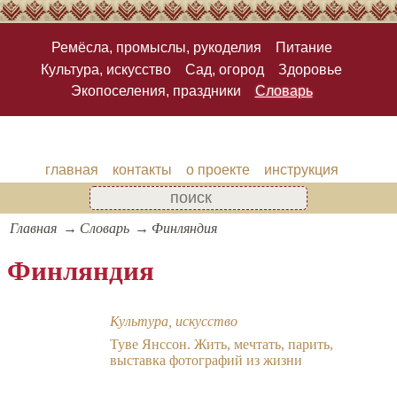
Ремёсла, промыслы, рукоделия
Питание
Культура, искусство
Сад, огород
Здоровье
Экопоселения, праздники
Словарь
главная
контакты
о проекте
инструкция
Главная
Словарь
Финляндия
Финляндия
Культура, искусство
Туве Янссон. Жить, мечтать, парить,
выставка фотографий из жизни