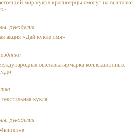
астоящий мир кукол красноярцы смогут на выставке
ск»
лы, рукоделия
ая акция «Дай кукле имя»
раздники
международная выставка-ярмарка коллекционных
едди
ство
 текстильная кукла
лы, рукоделия
в Мышкине