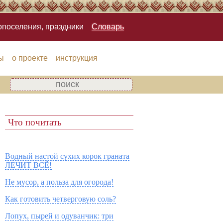
опоселения, праздники
Словарь
ы
о проекте
инструкция
Что почитать
Водный настой сухих корок граната
ЛЕЧИТ ВСЁ!
Не мусор, а польза для огорода!
Как готовить четверговую соль?
Лопух, пырей и одуванчик: три