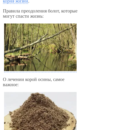
корня жизни
.
Правила преодоления болот, которые
могут спасти жизнь:
О лечении корой осины, самое
важное: