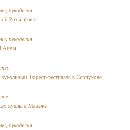
лы, рукоделия
ой Риты, фаянс
лы, рукоделия
й Анны
ство
кукольный Форест-фестиваль в Серпухове
ство
тво куклы в Манеже
лы, рукоделия