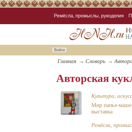
Ремёсла, промыслы, рукоделия
П
Войти
Главная
Словарь
Авторс
Авторская кук
Культура, искус
Мир папье-маше
выставка
Ремёсла, промыс