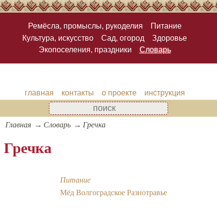
Ремёсла, промыслы, рукоделия
Питание
Культура, искусство
Сад, огород
Здоровье
Экопоселения, праздники
Словарь
главная
контакты
о проекте
инструкция
Главная
Словарь
Гречка
Гречка
Питание
Мёд Волгоградское Разнотравье