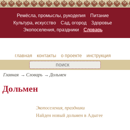
Ремёсла, промыслы, рукоделия
Питание
Культура, искусство
Сад, огород
Здоровье
Экопоселения, праздники
Словарь
главная
контакты
о проекте
инструкция
Главная
Словарь
Дольмен
Дольмен
Экопоселения, праздники
Найден новый дольмен в Адыгее