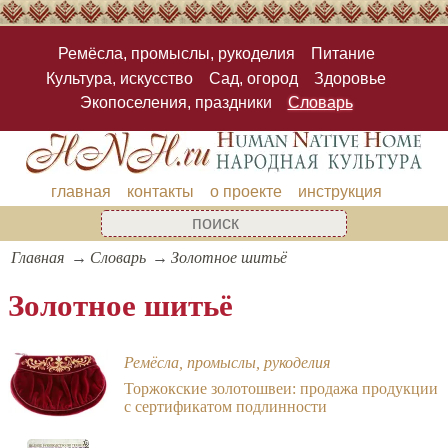
Ремёсла, промыслы, рукоделия
Питание
Культура, искусство
Сад, огород
Здоровье
Экопоселения, праздники
Словарь
главная
контакты
о проекте
инструкция
Главная
Словарь
Золотное шитьё
Золотное шитьё
Ремёсла, промыслы, рукоделия
Торжокские золотошвеи: продажа продукции
с сертификатом подлинности