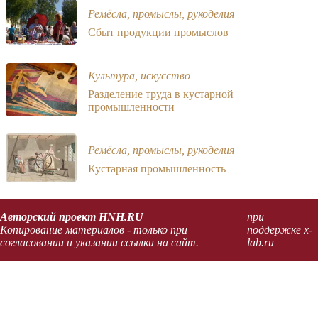
Ремёсла, промыслы, рукоделия
Сбыт продукции промыслов
Культура, искусство
Разделение труда в кустарной
промышленности
Ремёсла, промыслы, рукоделия
Кустарная промышленность
Авторский проект HNH.RU
при
Копирование материалов - только при
поддержке x-
согласовании и указании ссылки на сайт.
lab.ru