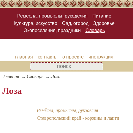
Ремёсла, промыслы, рукоделия
Питание
Культура, искусство
Сад, огород
Здоровье
Экопоселения, праздники
Словарь
главная
контакты
о проекте
инструкция
Главная
Словарь
Лоза
Лоза
Ремёсла, промыслы, рукоделия
Ставропольский край - корзины и лапти