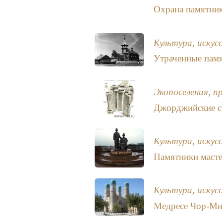
Охрана памятник
Культура, искус
Утраченные пам
Экопоселения, п
Джорджийские с
Культура, искус
Памятники маст
Культура, искус
Медресе Чор-Ми