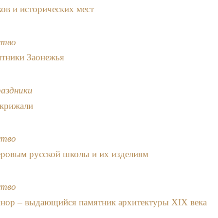
ов и исторических мест
ство
ятники Заонежья
раздники
крижали
ство
еровым русской школы и их изделиям
ство
нор – выдающийся памятник архитектуры XIX века