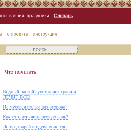
опоселения, праздники
Словарь
ы
о проекте
инструкция
Что почитать
Водный настой сухих корок граната
ЛЕЧИТ ВСЁ!
Не мусор, а польза для огорода!
Как готовить четверговую соль?
Лопух, пырей и одуванчик: три