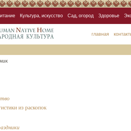
итание
Культура, искусство
Сад, огород
Здоровье
Эк
главная
контакт
ник
ство
истики из раскопок
раздники