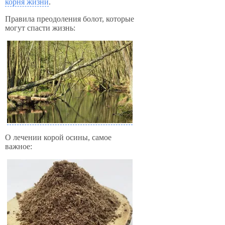
корня жизни
.
Правила преодоления болот, которые
могут спасти жизнь:
О лечении корой осины, самое
важное: