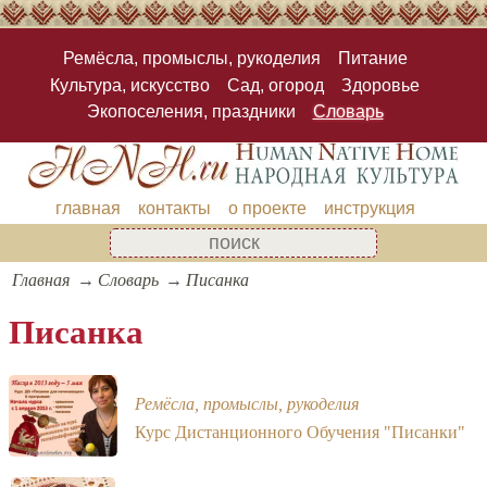
Ремёсла, промыслы, рукоделия
Питание
Культура, искусство
Сад, огород
Здоровье
Экопоселения, праздники
Словарь
главная
контакты
о проекте
инструкция
Главная
Словарь
Писанка
Писанка
Ремёсла, промыслы, рукоделия
Курс Дистанционного Обучения "Писанки"