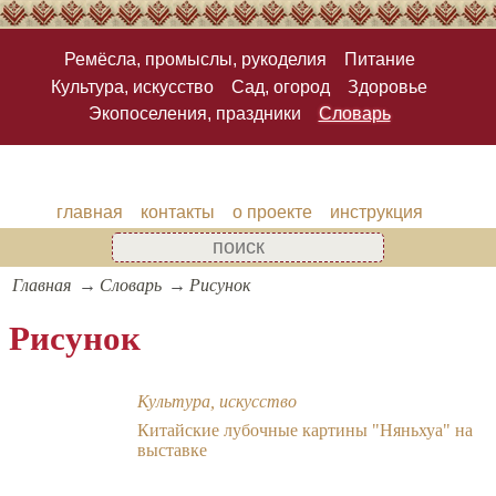
Ремёсла, промыслы, рукоделия
Питание
Культура, искусство
Сад, огород
Здоровье
Экопоселения, праздники
Словарь
главная
контакты
о проекте
инструкция
Главная
Словарь
Рисунок
Рисунок
Культура, искусство
Китайские лубочные картины "Няньхуа" на
выставке