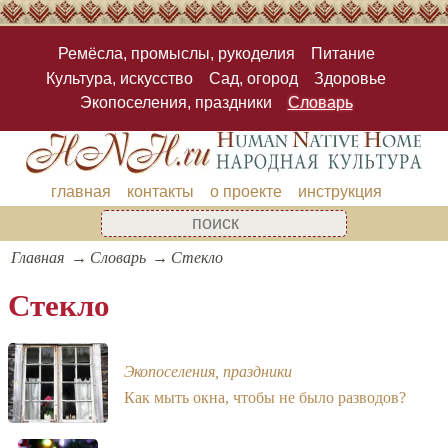
Ремёсла, промыслы, рукоделия
Питание
Культура, искусство
Сад, огород
Здоровье
Экопоселения, праздники
Словарь
главная
контакты
о проекте
инструкция
Главная
Словарь
Стекло
Стекло
Экопоселения, праздники
Как мыть окна, чтобы не было разводов?