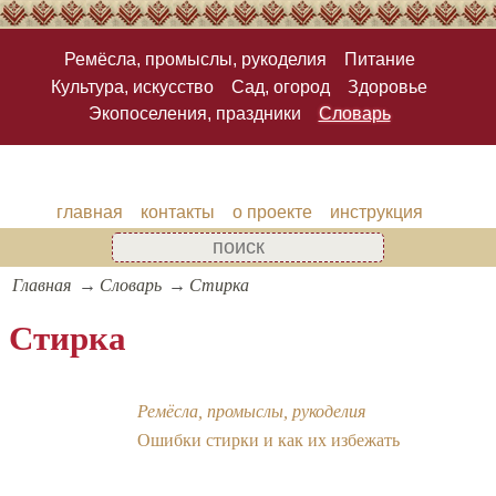
Ремёсла, промыслы, рукоделия
Питание
Культура, искусство
Сад, огород
Здоровье
Экопоселения, праздники
Словарь
главная
контакты
о проекте
инструкция
Главная
Словарь
Стирка
Стирка
Ремёсла, промыслы, рукоделия
Ошибки стирки и как их избежать