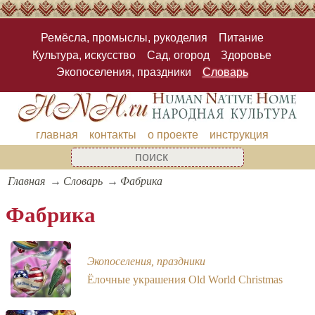
Ремёсла, промыслы, рукоделия
Питание
Культура, искусство
Сад, огород
Здоровье
Экопоселения, праздники
Словарь
главная
контакты
о проекте
инструкция
Главная
Словарь
Фабрика
Фабрика
Экопоселения, праздники
Ёлочные украшения Old World Christmas