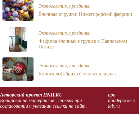
Экопоселения, праздники
Ёлочные игрушки Нижегородской фабрики
Экопоселения, праздники
Фабрика ёлочных игрушек в Павловском
Посаде
Экопоселения, праздники
Клинская фабрика ёлочных игрушек
Авторский проект HNH.RU
при
Копирование материалов - только при
поддержке x-
согласовании и указании ссылки на сайт.
lab.ru