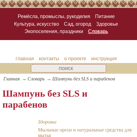
Ремёсла, промыслы, рукоделия
Питание
Культура, искусство
Сад, огород
Здоровье
Экопоселения, праздники
Словарь
главная
контакты
о проекте
инструкция
Главная
Словарь
Шампунь без SLS и парабенов
Шампунь без SLS и
парабенов
Здоровье
Мыльные орехи и натуральные средства для
мытья