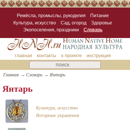
Ремёсла, промыслы, рукоделия
Питание
Культура, искусство
Сад, огород
Здоровье
Экопоселения, праздники
Словарь
главная
контакты
о проекте
инструкция
Главная
Словарь
Янтарь
Янтарь
Культура, искусство
Янтарные украшения