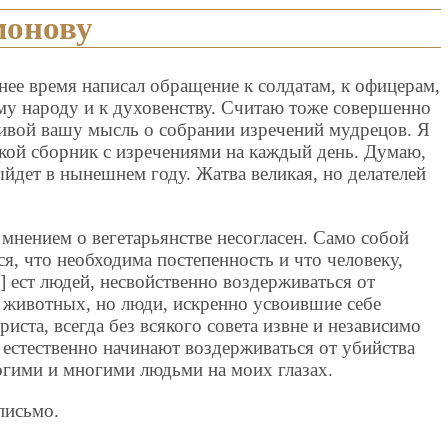
монову
нее время написал обращение к солдатам, к офицерам,
му народу и к духовенству. Считаю тоже совершенно
ивой вашу мысль о собрании изречений мудрецов. Я
акой сборник с изречениями на каждый день. Думаю,
ыйдет в нынешнем году. Жатва великая, но делателей
мнением о вегетарьянстве несогласен. Само собой
ся, что необходима постепенность и что человеку,
] ест людей, несвойственно воздерживаться от
 животных, но люди, искренно усвоившие себе
риста, всегда без всякого совета извне и независимо
 естественно начинают воздерживаться от убийства
огими и многими людьми на моих глазах.
письмо.