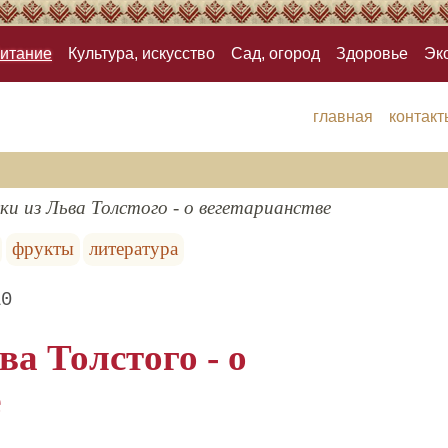
итание
Культура, искусство
Сад, огород
Здоровье
Эк
главная
контакт
ки из Льва Толстого - о вегетарианстве
фрукты
литература
10
а Толстого - о
е