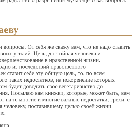
вам радостного разрешения мучающего вас вопроса.
аеву
 вопросы. От себя же скажу вам, что не надо ставить
своих усилий. Цель, достойная человека и
совершенствование в нравственной жизни.
 одно из последствий нравственного
к ставит себе эту общую цель, то, по всем
ого таких недостатков, на искоренение которых
чем будет доводить свое вегетарианство до
ния. Посылаю вам книжки, которые, может быть, вам
т на те многие и многие важные недостатки, грехи, с
я человеку, поставившему целью своей жизни
ие.
ляна