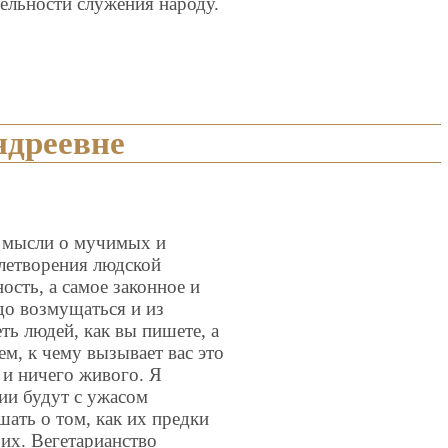
ельности служения народу.
ндреевне
 мысли о мучимых и
летворения людской
ость, а самое законное и
адо возмущаться и из
ь людей, как вы пишете, а
ем, к чему вызывает вас это
а и ничего живого. Я
ии будут с ужасом
шать о том, как их предки
их. Вегетарианство