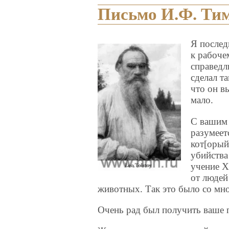
Письмо И.Ф. Ти
Я послед
к рабоче
справедл
сделал т
что он в
мало.
С вашим 
разумеет
кот[орый
убийства
учение Х
от людей
животных. Так это было со мн
Очень рад был получить ваше 