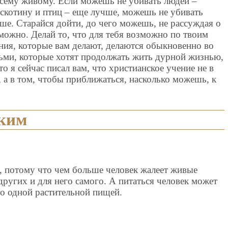
всему живому. Если можешь не убивать людей –
 скотину и птиц – еще лучше, можешь не убивать
ше. Старайся дойти, до чего можешь, не рассуждая о
можно. Делай то, что для тебя возможно по твоим
жения, которые вам делают, делаются обыкновенно во
дьми, которые хотят продолжать жить дурной жизнью,
о я сейчас писал вам, что христианское учение не в
 а в том, чтобы приближаться, насколько можешь, к
ким
, потому что чем больше человек жалеет живые
других и для него самого. А питаться человек может
о одной растительной пищей.