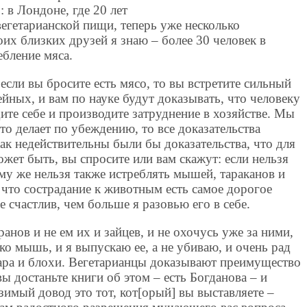
 в Лондоне, где 20 лет
вегетарианской пищи, теперь уже несколько
оих близких друзей я знаю – более 30 человек в
бление мяса.
если вы бросите есть мясо, то вы встретите сильный
ейных, и вам по науке будут доказывать, что человеку
ите себе и производите затруднение в хозяйстве. Мы
это делает по убеждению, то все доказательства
ак недействительны были бы доказательства, что для
жет быть, вы спросите или вам скажут: если нельзя
ему же нельзя также истреблять мышей, тараканов и
о, что сострадание к животным есть самое дорогое
ее счастлив, чем больше я разовью его в себе.
ранов и не ем их и зайцев, и не охочусь уже за ними,
ко мышь, и я выпускаю ее, а не убиваю, и очень рад
мара и блохи. Вегетарианцы доказывают преимущество
ы достаньте книги об этом – есть Богданова – и
зимый довод это тот, кот[орый] вы выставляете –