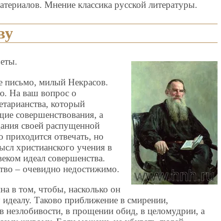
атериалов. Мнение классика русской литературы.
ву
четы.
 письмо, милый Некрасов.
ю. На ваш вопрос о
етарианства, который
ие совершенствования, а
дания своей распущенной
о приходится отвечать, но
ысл христианского учения в
веком идеал совершенства.
ство – очевидно недостижимо.
на в том, чтобы, насколько он
 идеалу. Таково приближение в смирении,
в незлобивости, в прощении обид, в целомудрии, а