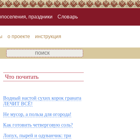
опоселения, праздники
Словарь
ы
о проекте
инструкция
Что почитать
Водный настой сухих корок граната
ЛЕЧИТ ВСЁ!
Не мусор, а польза для огорода!
Как готовить четверговую соль?
Лопух, пырей и одуванчик: три