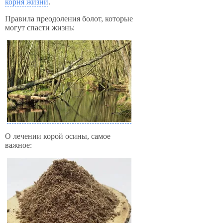
корня жизни
.
Правила преодоления болот, которые
могут спасти жизнь:
О лечении корой осины, самое
важное: