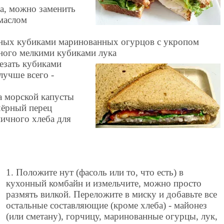
а, можно заменить
маслом
нных кубиками маринованных огурцов с укропом
ного мелкими кубиками лука
резать кубиками
лучше всего -
а морской капусты
чёрный перец
ичного хлеба для
1. Положите нут (фасоль или то, что есть) в
кухонный комбайн и измельчите, можно просто
размять вилкой. Переложите в миску и добавьте все
остальные составляющие (кроме хлеба) - майонез
(или сметану), горчицу, маринованные огурцы, лук,