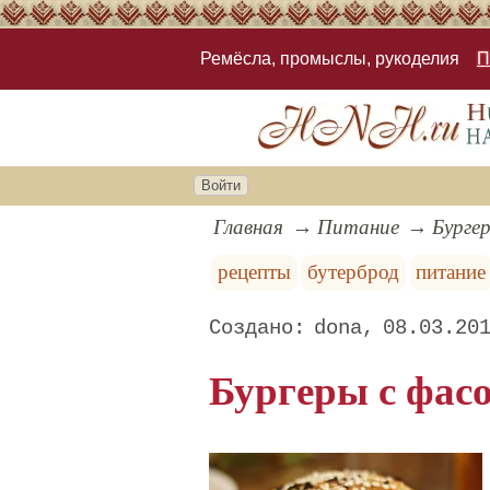
Ремёсла, промыслы, рукоделия
П
Войти
Главная
Питание
Бурге
рецепты
бутерброд
питание
dona
08.03.20
Бургеры с фасо