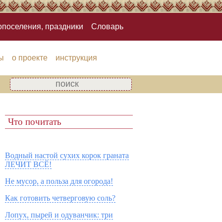
опоселения, праздники
Словарь
ы
о проекте
инструкция
Что почитать
Водный настой сухих корок граната
ЛЕЧИТ ВСЁ!
Не мусор, а польза для огорода!
Как готовить четверговую соль?
Лопух, пырей и одуванчик: три