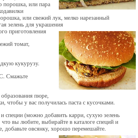
о порошка, или пара
кодавилки
порошка, или свежий лук, мелко нарезанный
гая зелень для украшения
рого приготовления
ежий томат,
адкую кукурузу.
°C. Смажьте
о образования пюре,
и, чтобы у вас получилась паста с кусочками.
 и специи (можно добавить карри, сухую зелень
, что вы любите, выбирайте в каталоге специй и
, добавьте овсянку, хорошо перемешайте.