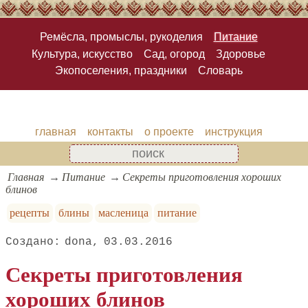
Ремёсла, промыслы, рукоделия
Питание
Культура, искусство
Сад, огород
Здоровье
Экопоселения, праздники
Словарь
главная
контакты
о проекте
инструкция
Главная
Питание
Секреты приготовления хороших
блинов
рецепты
блины
масленица
питание
dona
03.03.2016
Секреты приготовления
хороших блинов