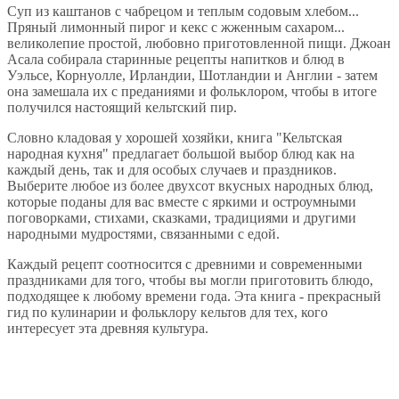
Суп из каштанов с чабрецом и теплым содовым хлебом...
Пряный лимонный пирог и кекс с жженным сахаром...
великолепие простой, любовно приготовленной пищи. Джоан
Асала собирала старинные рецепты напитков и блюд в
Уэльсе, Корнуолле, Ирландии, Шотландии и Англии - затем
она замешала их с преданиями и фольклором, чтобы в итоге
получился настоящий кельтский пир.
Словно кладовая у хорошей хозяйки, книга "Кельтская
народная кухня" предлагает большой выбор блюд как на
каждый день, так и для особых случаев и праздников.
Выберите любое из более двухсот вкусных народных блюд,
которые поданы для вас вместе с яркими и остроумными
поговорками, стихами, сказками, традициями и другими
народными мудростями, связанными с едой.
Каждый рецепт соотносится с древними и современными
праздниками для того, чтобы вы могли приготовить блюдо,
подходящее к любому времени года. Эта книга - прекрасный
гид по кулинарии и фольклору кельтов для тех, кого
интересует эта древняя культура.