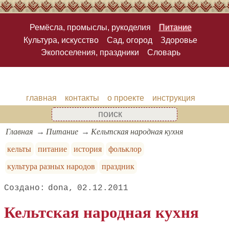
Ремёсла, промыслы, рукоделия
Питание
Культура, искусство
Сад, огород
Здоровье
Экопоселения, праздники
Словарь
главная
контакты
о проекте
инструкция
Главная
Питание
Кельтская народная кухня
кельты
питание
история
фольклор
культура разных народов
праздник
dona
02.12.2011
Кельтская народная кухня