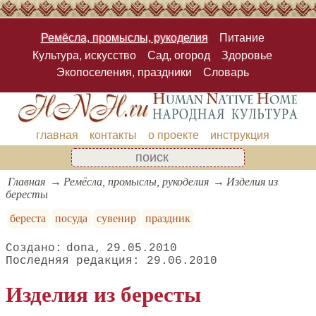
Ремёсла, промыслы, рукоделия
Питание
Культура, искусство
Сад, огород
Здоровье
Экопоселения, праздники
Словарь
главная
контакты
о проекте
инструкция
Главная
Ремёсла, промыслы, рукоделия
Изделия из
бересты
береста
посуда
сувенир
праздник
dona
29.05.2010
29.06.2010
Изделия из бересты