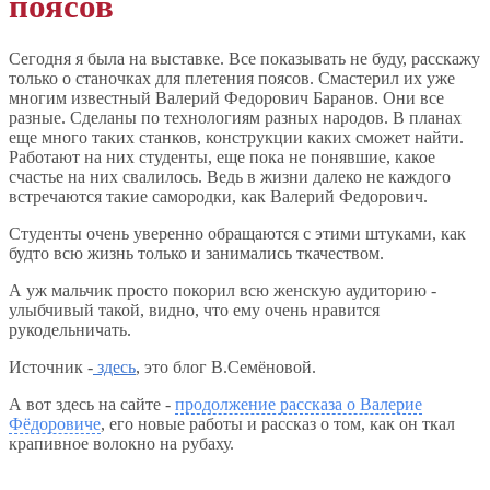
поясов
Сегодня я была на выставке. Все показывать не буду, расскажу
только о станочках для плетения поясов. Смастерил их уже
многим известный Валерий Федорович Баранов. Они все
разные. Сделаны по технологиям разных народов. В планах
еще много таких станков, конструкции каких сможет найти.
Работают на них студенты, еще пока не понявшие, какое
счастье на них свалилось. Ведь в жизни далеко не каждого
встречаются такие самородки, как Валерий Федорович.
Студенты очень уверенно обращаются с этими штуками, как
будто всю жизнь только и занимались ткачеством.
А уж мальчик просто покорил всю женскую аудиторию -
улыбчивый такой, видно, что ему очень нравится
рукодельничать.
Источник -
здесь
, это блог В.Семёновой.
А вот здесь на сайте -
продолжение рассказа о Валерие
Фёдоровиче
, его новые работы и рассказ о том, как он ткал
крапивное волокно на рубаху.