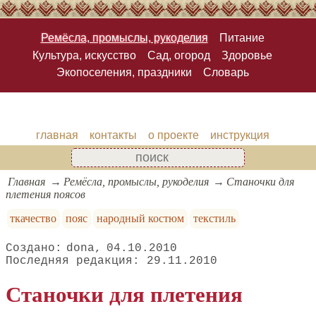
Ремёсла, промыслы, рукоделия
Питание
Культура, искусство
Сад, огород
Здоровье
Экопоселения, праздники
Словарь
главная
контакты
о проекте
инструкция
Главная
Ремёсла, промыслы, рукоделия
Станочки для
плетения поясов
ткачество
пояс
народный костюм
текстиль
dona
04.10.2010
29.11.2010
Станочки для плетения