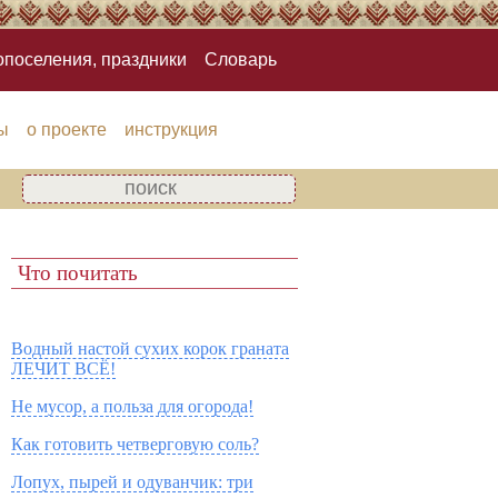
опоселения, праздники
Словарь
ы
о проекте
инструкция
Что почитать
Водный настой сухих корок граната
ЛЕЧИТ ВСЁ!
Не мусор, а польза для огорода!
Как готовить четверговую соль?
Лопух, пырей и одуванчик: три