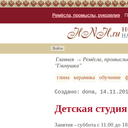
Ремёсла, промыслы, рукоделия
П
Войти
Главная
Ремёсла, промыслы
"Глинушка"
глина
керамика
обучение
dona
14.11.20
Детская студи
Занятия - суббота с 11.00 до 1