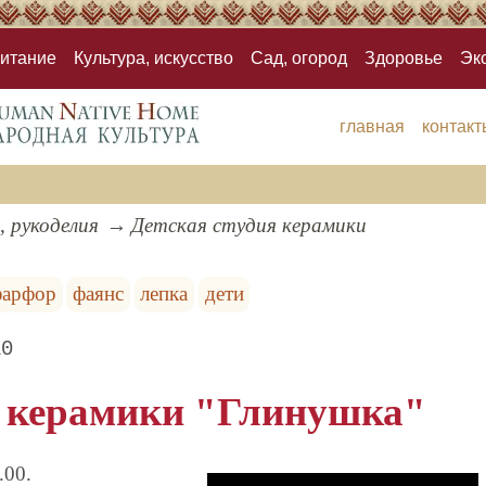
итание
Культура, искусство
Сад, огород
Здоровье
Эк
главная
контакт
, рукоделия
Детская студия керамики
фарфор
фаянс
лепка
дети
10
я керамики "Глинушка"
8.00.