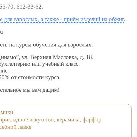
6-70, 612-33-62.
 для взрослых, а также - приём изделий на обжиг
.
ru
сть на курсы обучения для взрослых:
Динамо”, ул. Верхняя Масловка, д. 18.
 бухгалтерию или учебный класс.
ние.
 50% от стоимости курса.
остальное мы вам дадим!
амики
прикладное искусство, керамика, фарфор
шебной лавке