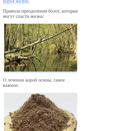
корня жизни
.
Правила преодоления болот, которые
могут спасти жизнь:
О лечении корой осины, самое
важное: