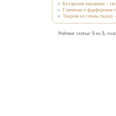
Бухарская керамика – св
Глиняная и фарфоровая п
Творим из глины сказку 
Рейтинг статьи:
5
из
5
, гол