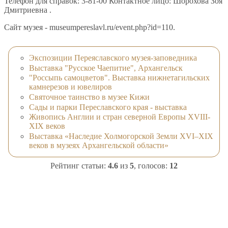
Телефон для справок: 3-81-00 Контактное лицо: Шорохова Зоя
Дмитриевна .
Сайт музея - museumpereslavl.ru/event.php?id=110.
Экспозиции Переяславского музея-заповедника
Выставка "Русское Чаепитие", Архангельск
"Россыпь самоцветов". Выставка нижнетагильских
камнерезов и ювелиров
Святочное таинство в музее Кижи
Сады и парки Переславского края - выставка
Живопись Англии и стран северной Европы XVIII-
XIX веков
Выставка «Наследие Холмогорской Земли ХVI–ХIХ
веков в музеях Архангельской области»
Рейтинг статьи:
4.6
из
5
, голосов:
12