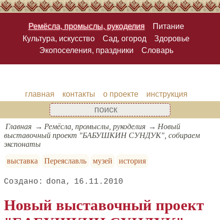
Ремёсла, промыслы, рукоделия
Питание
Культура, искусство
Сад, огород
Здоровье
Экопоселения, праздники
Словарь
главная
контакты
о проекте
инструкция
Главная
Ремёсла, промыслы, рукоделия
Новый
выставочный проект "БАБУШКИН СУНДУК", собираем
экспонаты
выставка
Переяславль
музей
история
dona
16.11.2010
Новый выставочный проект