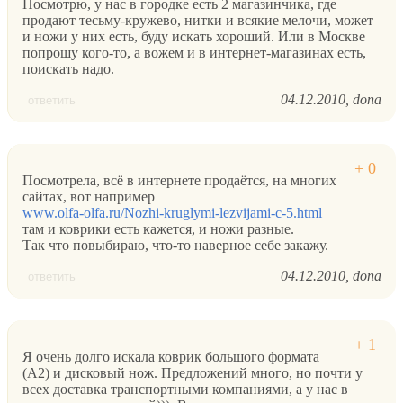
Посмотрю, у нас в городке есть 2 магазинчика, где
продают тесьму-кружево, нитки и всякие мелочи, может
и ножи у них есть, буду искать хороший. Или в Москве
попрошу кого-то, а вожем и в интернет-магазинах есть,
поискать надо.
04.12.2010
dona
ответить
Посмотрела, всё в интернете продаётся, на многих
сайтах, вот например
www.olfa-olfa.ru/Nozhi-kruglymi-lezvijami-c-5.html
там и коврики есть кажется, и ножи разные.
Так что повыбираю, что-то наверное себе закажу.
04.12.2010
dona
ответить
Я очень долго искала коврик большого формата
(А2) и дисковый нож. Предложений много, но почти у
всех доставка транспортными компаниями, а у нас в