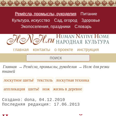
Ремёсла, промыслы, рукоделия
Питание
Культура, искусство
Сад, огород
Здоровье
Экопоселения, праздники
Словарь
главная
контакты
о проекте
инструкция
Главная
Ремёсла, промыслы, рукоделия
Нож для резки
тканей
лоскутное шитьё
текстиль
лоскутная техника
аппликация
шитьё
нож
жизнь в деревне
dona
04.12.2010
17.06.2013