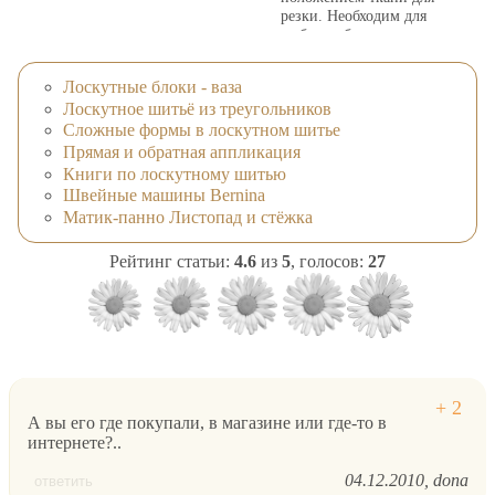
резки. Необходим для
любых работ с
раскройным ножом;
достаточно мягкие для
Лоскутные блоки - ваза
защиты лезвия,
Лоскутное шитьё из треугольников
достаточно жесткие,
чтобы предотвратить
Сложные формы в лоскутном шитье
глубокие надсечки;
Прямая и обратная аппликация
стойкость к поломкам и
Книги по лоскутному шитью
щерблению.
Швейные машины Bernina
Матик-панно Листопад и стёжка
Рейтинг статьи:
4.6
из
5
, голосов:
27
А вы его где покупали, в магазине или где-то в
интернете?..
04.12.2010
dona
ответить