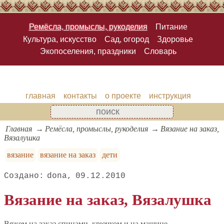
Ремёсла, промыслы, рукоделия
Питание
Культура, искусство
Сад, огород
Здоровье
Экопоселения, праздники
Словарь
главная
контакты
о проекте
инструкция
Главная
Ремёсла, промыслы, рукоделия
Вязание на заказ,
Вязалушка
вязание
вязание на заказ
дети
dona
09.12.2010
Вязание на заказ, Вязалушка
Вяжем на заказ спицами, крючком и на машине.