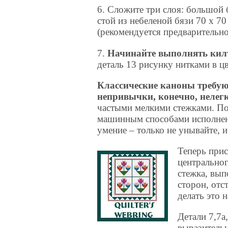
6. Сложите три слоя: большой б
стой из небеленой бязи 70 х 70
(рекомендуется предварительно
7.
Начинайте выполнять кил
деталь 13 рисунку нитками в ц
Классические каноны требую
непривычки, конечно, нелег
частыми мелкими стежками. П
машинным способами исполнени
умение – только не унывайте, 
Теперь прис
центральног
стежка, вып
сторон, отс
делать это 
Детали 7,7а
выразительн