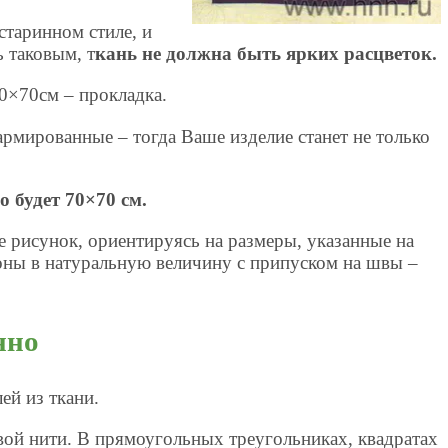
старинном стиле, и
 таковым, т
кань не должна быть ярких расцветок.
70×70см – прокладка.
армированные – тогда Ваше изделие станет не только
 будет 70×70 см.
е рисунок, ориентируясь на размеры, указанные на
оны в натуральную величину с припуском на швы –
нно
ей из ткани.
ой нити. В прямоугольных треугольниках, квадратах