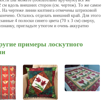
.2 см вдоль внешних сторон (см. чертеж). То же самое
а. На чертеже линии килтинга отмечены штриховой
кончено. Осталось отделать внешний край. Для этого
анные 4 полоски синего цвета (70 х 3 см) сверху,
аизнанку, пригладьте утюгом и очень аккуратно
другие примеры лоскутного
ми