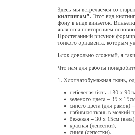
Здесь мы встречаемся со стар
килтингом”.
Этот вид килтинг
фону в виде виньеток. Виньетки
являются повторением основно
Простеганный рисунок формир
тонкого орнамента, которым у
Блок довольно сложный, я таки
Что нам для работы понадобит
1. Хлопчатобумажная ткань, од
небеленая бязь -130 х 90с
зелёного цвета – 35 х 15см
синсго цвета (для рамок) –
набивная ткань в мелкий ц
бежевая – 30 х 15см (ваза)
красная (лепестки);
синяя (лепестки).