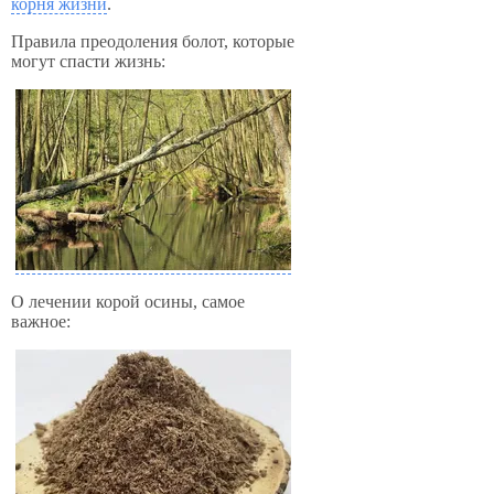
корня жизни
.
Правила преодоления болот, которые
могут спасти жизнь:
О лечении корой осины, самое
важное: