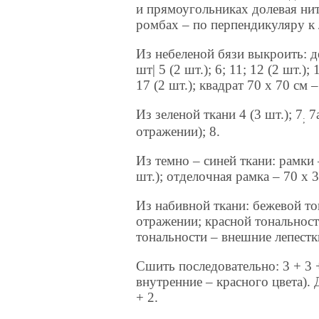
и прямоугольниках долевая нит
ромбах – по перпендикуляру к
Из небеленой бязи выкроить: дет
шт| 5 (2 шт.); 6; 11; 12 (2 шт.); 
17 (2 шт.); квадрат 70 х 70 см 
Из зеленой ткани 4 (3 шт.); 7
7а
;
отражении); 8.
Из темно – синей ткани: рамки –
шт.); отделочная рамка – 70 х 3
Из набивной ткани: бежевой тона
отражении; красной тональности
тональности – внешние лепестки
Сшить последовательно: 3 + 3 +
внутренние – красного цвета). Да
+ 2.