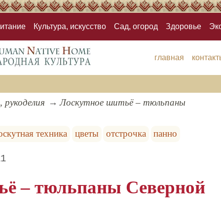
итание
Культура, искусство
Сад, огород
Здоровье
Эк
главная
контакт
, рукоделия
Лоскутное шитьё – тюльпаны
оскутная техника
цветы
отстрочка
панно
11
ьё – тюльпаны Северной