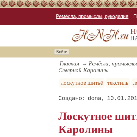
Ремёсла, промыслы, рукоделия
П
Войти
Главная
Ремёсла, промыслы
Северной Каролины
лоскутное шитьё
текстиль
л
dona
10.01.20
Лоскутное шит
Каролины