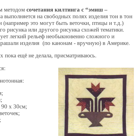
ым методом
сочетания килтинга с “эмиш –
а выполняется на свободных полях изделия тон в тон
 (например это могут быть веточки, птицы и т.д.)
го рисунка или другого рисунка схожей тематики.
ует легкий рельеф необыкновенно сложного и
крашали изделия (по канонам - вручную) в Америке.
х пока ещё не делала, присматриваюсь.
ся:
нотонная:
м;
;
 90 х 30см;
веточек;
;