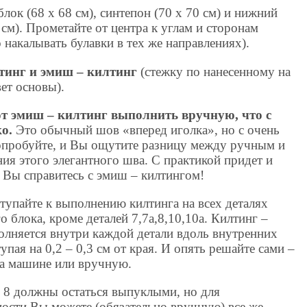
лок (68 х 68 см), синтепон (70 х 70 см) и нижний
 см). Прометайте от центра к углам и сторонам
 накалывать булавки в тех же направлениях).
тинг и эмиш – килтинг
(стежку по нанесенному на
вет основы).
т эмиш – килтинг выполнить вручную, что с
ко.
Это обычный шов «вперед иголка», но с очень
опробуйте, и Вы ощутите разницу между ручным и
я этого элегантного шва. С практикой придет и
и Вы справитесь с эмиш – килтингом!
тупайте к выполнению килтинга на всех деталях
о блока, кроме деталей 7,7а,8,10,10а. Килтинг –
олняется внутри каждой детали вдоль внутренних
тупая на 0,2 – 0,3 см от края. И опять решайте сами –
на машине или вручную.
, 8 должны остаться выпуклыми, но для
ости Вы можете (обязательно вручную) все же