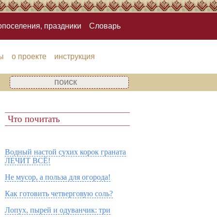
опоселения, праздники
Словарь
ы
о проекте
инструкция
Что почитать
Водный настой сухих корок граната
ЛЕЧИТ ВСЁ!
Не мусор, а польза для огорода!
Как готовить четверговую соль?
Лопух, пырей и одуванчик: три