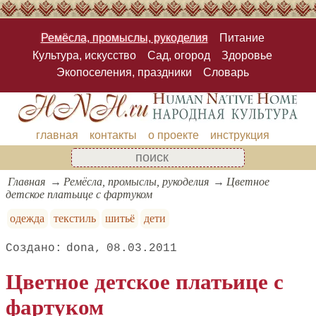
Ремёсла, промыслы, рукоделия
Питание
Культура, искусство
Сад, огород
Здоровье
Экопоселения, праздники
Словарь
главная
контакты
о проекте
инструкция
Главная
Ремёсла, промыслы, рукоделия
Цветное
детское платьице с фартуком
одежда
текстиль
шитьё
дети
dona
08.03.2011
Цветное детское платьице с
фартуком